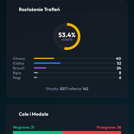
Rozłożenie Trafień
53.4%
HS RATE
Głowa
40
Klatka
52
Brzuch
24
Ręce
8
Nogi
6
Strzały:
821
Trafienia:
162
Cele i Medale
Wygrane: 31
Przegrane: 36