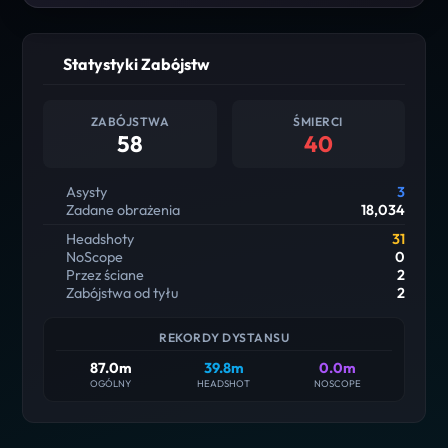
Statystyki Zabójstw
ZABÓJSTWA
ŚMIERCI
58
40
Asysty
3
Zadane obrażenia
18,034
Headshoty
31
NoScope
0
Przez ściane
2
Zabójstwa od tyłu
2
REKORDY DYSTANSU
87.0m
39.8m
0.0m
OGÓLNY
HEADSHOT
NOSCOPE