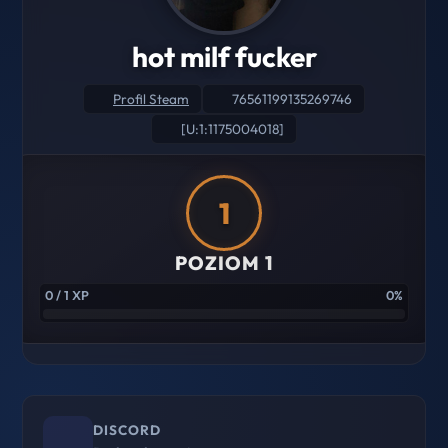
hot milf fucker
Profil Steam
76561199135269746
[U:1:1175004018]
1
POZIOM 1
0 / 1 XP
0%
DISCORD