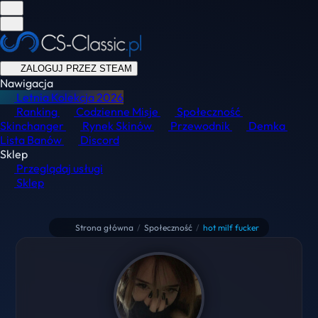
ZALOGUJ PRZEZ STEAM
Nawigacja
Letnia Kolekcja
2026
Ranking
Codzienne Misje
Społeczność
Skinchanger
Rynek Skinów
Przewodnik
Demka
Lista Banów
Discord
Sklep
Przeglądaj usługi
Sklep
Strona główna
/
Społeczność
/
hot milf fucker