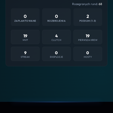
Rozegranych rund:
68
0
0
2
ZAPLANTOWANE
ROZBROJENIA
PODIUM (1-3)
19
4
19
MVP
CLUTCH
PIERWSZA KREW
9
0
0
STREAK
EKSPLOZJE
HOSTY