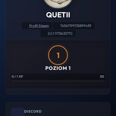
QUETII
Profil Steam
76561199135899439
[U:1:1175633711]
1
POZIOM 1
0 / 1 XP
0%
DISCORD