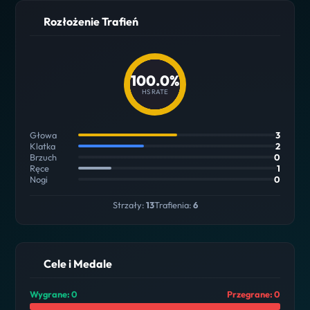
Rozłożenie Trafień
100.0%
HS RATE
Głowa
3
Klatka
2
Brzuch
0
Ręce
1
Nogi
0
Strzały:
13
Trafienia:
6
Cele i Medale
Wygrane: 0
Przegrane: 0