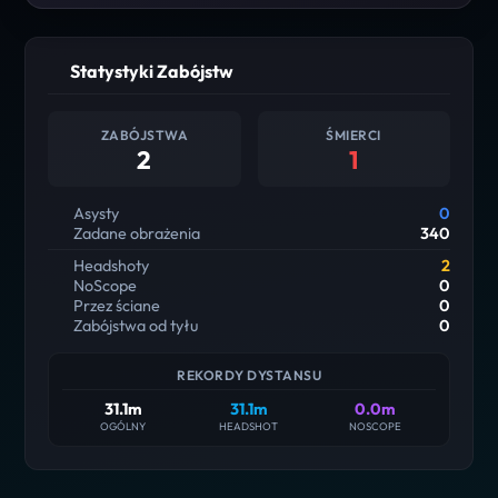
Statystyki Zabójstw
ZABÓJSTWA
ŚMIERCI
2
1
Asysty
0
Zadane obrażenia
340
Headshoty
2
NoScope
0
Przez ściane
0
Zabójstwa od tyłu
0
REKORDY DYSTANSU
31.1m
31.1m
0.0m
OGÓLNY
HEADSHOT
NOSCOPE