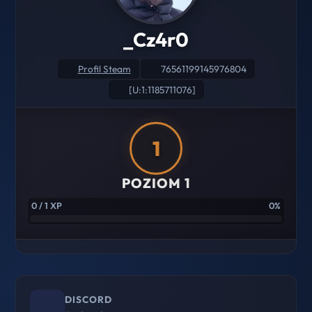
_Cz4r0
Profil Steam
76561199145976804
[U:1:1185711076]
1
POZIOM 1
0 / 1 XP
0%
DISCORD