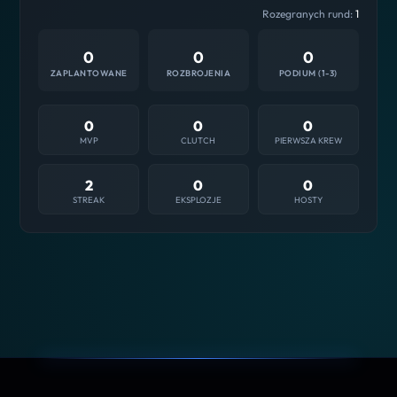
Rozegranych rund:
1
0
0
0
ZAPLANTOWANE
ROZBROJENIA
PODIUM (1-3)
0
0
0
MVP
CLUTCH
PIERWSZA KREW
2
0
0
STREAK
EKSPLOZJE
HOSTY