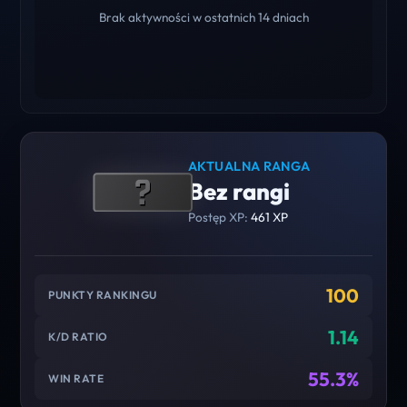
Brak aktywności w ostatnich 14 dniach
AKTUALNA RANGA
Bez rangi
Postęp XP:
461 XP
100
PUNKTY RANKINGU
1.14
K/D RATIO
55.3%
WIN RATE