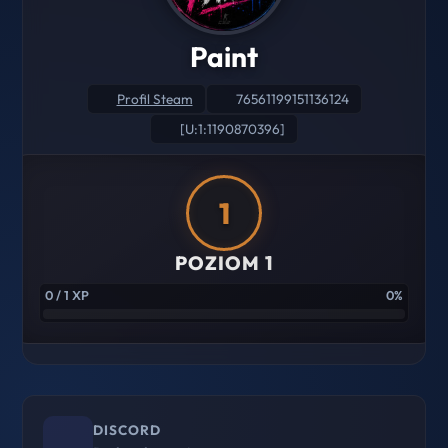
Paint
Profil Steam
76561199151136124
[U:1:1190870396]
1
POZIOM 1
0 / 1 XP
0%
DISCORD