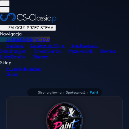
ZALOGUJ PRZEZ STEAM
Nawigacja
Letnia Kolekcja
2026
Ranking
Codzienne Misje
Społeczność
Skinchanger
Rynek Skinów
Przewodnik
Demka
Lista Banów
Discord
Sklep
Przeglądaj usługi
Sklep
Strona główna
/
Społeczność
/
Paint