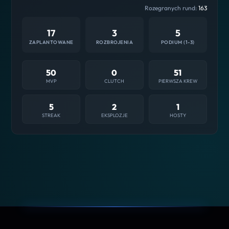
Rozegranych rund:
163
17
3
5
ZAPLANTOWANE
ROZBROJENIA
PODIUM (1-3)
50
0
51
MVP
CLUTCH
PIERWSZA KREW
5
2
1
STREAK
EKSPLOZJE
HOSTY