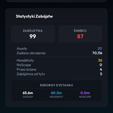
Statystyki Zabójstw
ZABÓJSTWA
ŚMIERCI
99
87
Asysty
20
Zadane obrażenia
70,116
Headshoty
36
NoScope
0
Przez ściane
4
Zabójstwa od tyłu
5
REKORDY DYSTANSU
65.6m
60.3m
0.0m
OGÓLNY
HEADSHOT
NOSCOPE