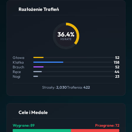
Rozłożenie Trafień
36.4%
HS RATE
Głowa
52
Klatka
158
Brzuch
52
Ręce
44
Nogi
23
Strzały:
2,030
Trafienia:
422
Cele i Medale
Wygrane: 89
Przegrane: 72