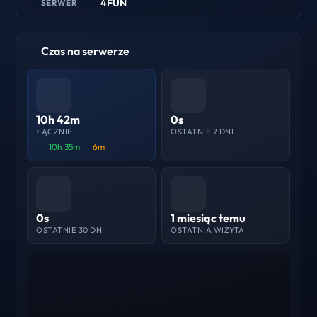
4FUN
SERWER
Czas na serwerze
10h 42m
0s
ŁĄCZNIE
OSTATNIE 7 DNI
10h 35m
6m
0s
1 miesiąc temu
OSTATNIE 30 DNI
OSTATNIA WIZYTA