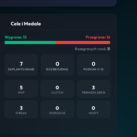
Cele i Medale
Wygrane: 15
Przegrane: 16
Rozegranych rund:
31
7
0
0
ZAPLANTOWANE
ROZBROJENIA
PODIUM (1-3)
5
0
3
MVP
CLUTCH
PIERWSZA KREW
3
0
0
STREAK
EKSPLOZJE
HOSTY