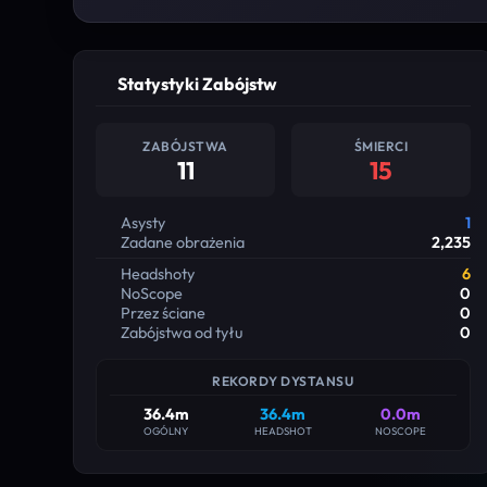
Statystyki Zabójstw
ZABÓJSTWA
ŚMIERCI
11
15
Asysty
1
Zadane obrażenia
2,235
Headshoty
6
NoScope
0
Przez ściane
0
Zabójstwa od tyłu
0
REKORDY DYSTANSU
36.4m
36.4m
0.0m
OGÓLNY
HEADSHOT
NOSCOPE