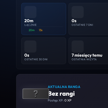
20m
0s
ŁĄCZNIE
OSTATNIE 7 DNI
20m
13s
0s
7 miesięcy temu
OSTATNIE 30 DNI
OSTATNIA WIZYTA
AKTUALNA RANGA
Bez rangi
Postęp XP:
0 XP