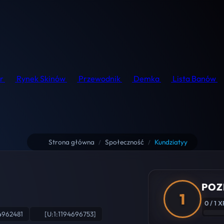
r
Rynek Skinów
Przewodnik
Demka
Lista Banów
Strona główna
Społeczność
Kundziatyy
/
/
POZ
1
0 / 1 X
4962481
[U:1:1194696753]