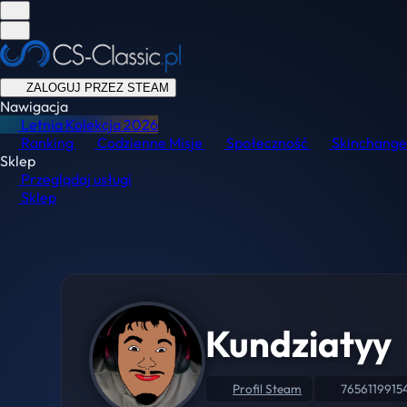
ZALOGUJ PRZEZ STEAM
Nawigacja
Letnia Kolekcja
2026
Ranking
Codzienne Misje
Społeczność
Skinchange
Sklep
Przeglądaj usługi
Sklep
Kundziatyy
Profil Steam
7656119915