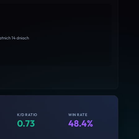
tnich 14 dniach
K/D RATIO
WIN RATE
0.73
48.4%