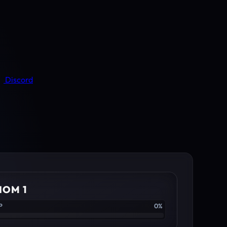
Discord
IOM 1
P
0%