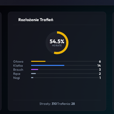
Rozłożenie Trafień
54.5%
HS RATE
Głowa
6
Klatka
14
Brzuch
3
Ręce
2
Nogi
1
Strzały:
310
Trafienia:
28