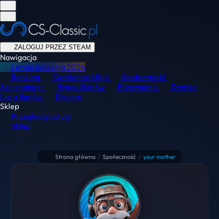
ZALOGUJ PRZEZ STEAM
Nawigacja
Letnia Kolekcja
2026
Ranking
Codzienne Misje
Społeczność
Skinchanger
Rynek Skinów
Przewodnik
Demka
Lista Banów
Discord
Sklep
Przeglądaj usługi
Sklep
Strona główna
/
Społeczność
/
your mother