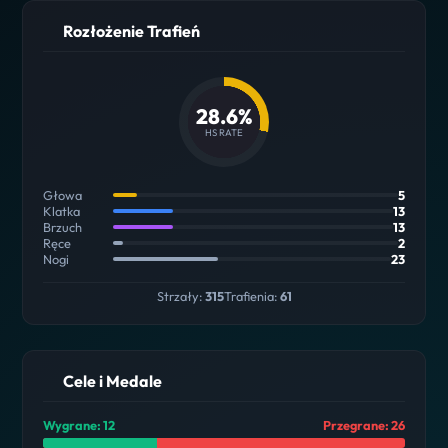
Rozłożenie Trafień
28.6%
HS RATE
Głowa
5
Klatka
13
Brzuch
13
Ręce
2
Nogi
23
Strzały:
315
Trafienia:
61
Cele i Medale
Wygrane: 12
Przegrane: 26