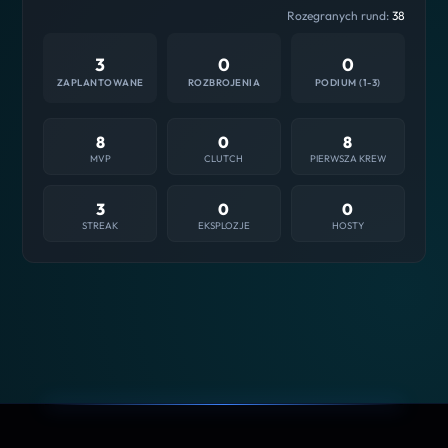
Rozegranych rund:
38
3
0
0
ZAPLANTOWANE
ROZBROJENIA
PODIUM (1-3)
8
0
8
MVP
CLUTCH
PIERWSZA KREW
3
0
0
STREAK
EKSPLOZJE
HOSTY