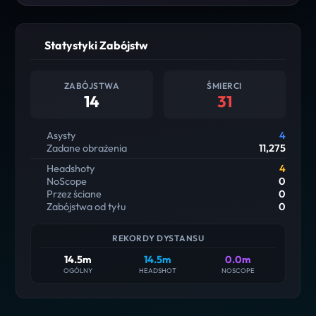
Statystyki Zabójstw
ZABÓJSTWA
ŚMIERCI
14
31
Asysty
4
Zadane obrażenia
11,275
Headshoty
4
NoScope
0
Przez ściane
0
Zabójstwa od tyłu
0
REKORDY DYSTANSU
14.5m
14.5m
0.0m
OGÓLNY
HEADSHOT
NOSCOPE