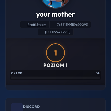
your mother
Profil Steam
76561199159699093
[U:1:1199433365]
1
POZIOM 1
0 / 1 XP
0%
DISCORD