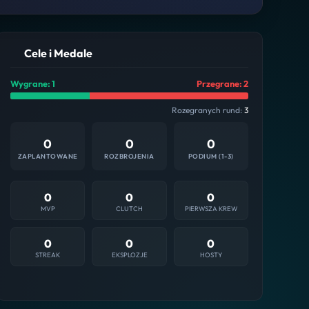
Cele i Medale
Wygrane: 1
Przegrane: 2
Rozegranych rund:
3
0
0
0
ZAPLANTOWANE
ROZBROJENIA
PODIUM (1-3)
0
0
0
MVP
CLUTCH
PIERWSZA KREW
0
0
0
STREAK
EKSPLOZJE
HOSTY