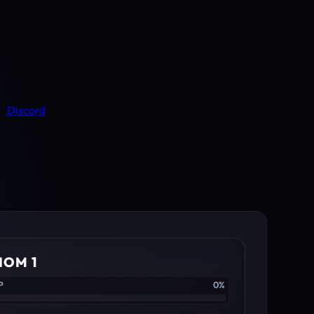
Discord
IOM 1
P
0%