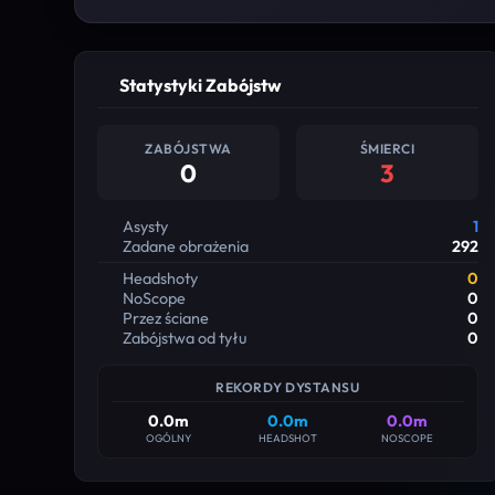
Statystyki Zabójstw
ZABÓJSTWA
ŚMIERCI
0
3
Asysty
1
Zadane obrażenia
292
Headshoty
0
NoScope
0
Przez ściane
0
Zabójstwa od tyłu
0
REKORDY DYSTANSU
0.0m
0.0m
0.0m
OGÓLNY
HEADSHOT
NOSCOPE