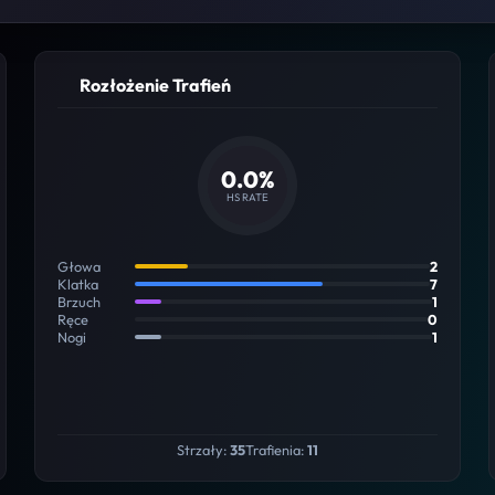
Rozłożenie Trafień
0.0%
HS RATE
Głowa
2
Klatka
7
Brzuch
1
Ręce
0
Nogi
1
Strzały:
35
Trafienia:
11