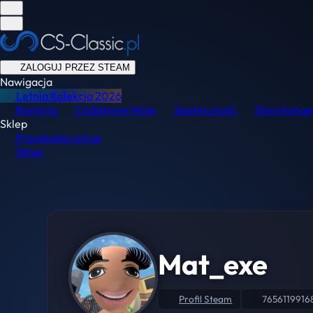
ZALOGUJ PRZEZ STEAM
Nawigacja
Letnia Kolekcja
2026
Ranking
Codzienne Misje
Społeczność
Skinchange
Sklep
Przeglądaj usługi
Sklep
Mat_exe
Profil Steam
7656119916