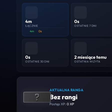
4m
0s
ŁĄCZNIE
OSTATNIE 7 DNI
4m
0s
0s
2 miesiące temu
OSTATNIE 30 DNI
OSTATNIA WIZYTA
AKTUALNA RANGA
Bez rangi
Postęp XP:
0 XP