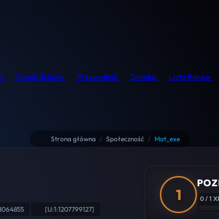
r
Rynek Skinów
Przewodnik
Demka
Lista Banów
Strona główna
Społeczność
Mat_exe
/
/
POZ
1
0 / 1 X
8064855
[U:1:1207799127]