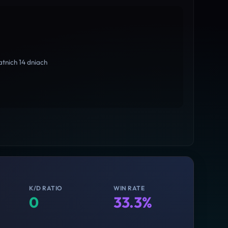
tnich 14 dniach
K/D RATIO
WIN RATE
0
33.3%