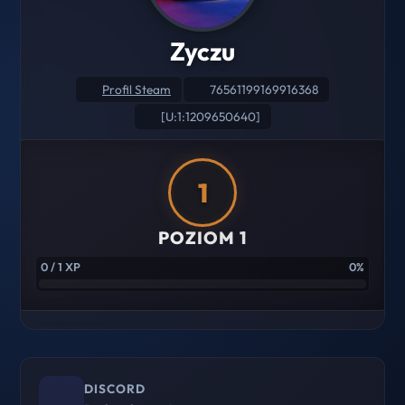
Zyczu
Profil Steam
76561199169916368
[U:1:1209650640]
1
POZIOM 1
0 / 1 XP
0%
DISCORD