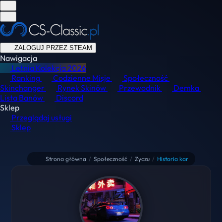
ZALOGUJ PRZEZ STEAM
Nawigacja
Letnia Kolekcja
2026
Ranking
Codzienne Misje
Społeczność
Skinchanger
Rynek Skinów
Przewodnik
Demka
Lista Banów
Discord
Sklep
Przeglądaj usługi
Sklep
Strona główna
/
Społeczność
/
Zyczu
/
Historia kar