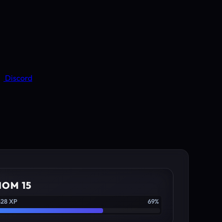
Discord
IOM 15
528 XP
69%