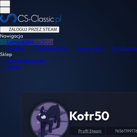
ZALOGUJ PRZEZ STEAM
Nawigacja
Letnia Kolekcja
2026
Ranking
Codzienne Misje
Społeczność
Skinchange
Sklep
Przeglądaj usługi
Sklep
Kotr50
Profil Steam
765611991