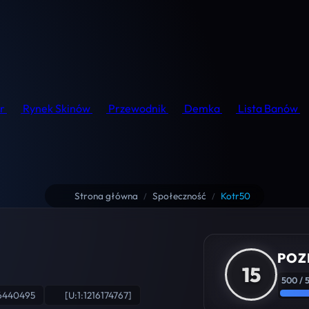
r
Rynek Skinów
Przewodnik
Demka
Lista Banów
Strona główna
Społeczność
Kotr50
/
/
POZ
15
500 / 
76440495
[U:1:1216174767]