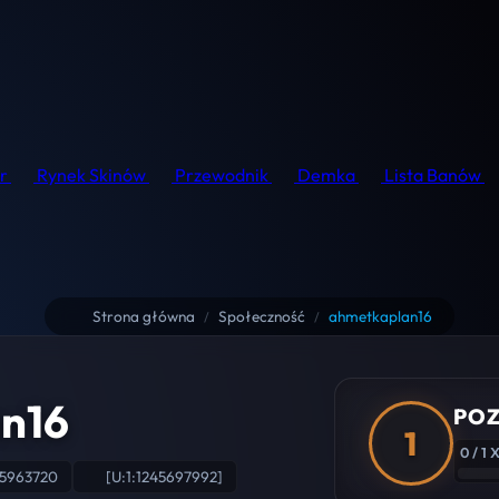
r
Rynek Skinów
Przewodnik
Demka
Lista Banów
Strona główna
Społeczność
ahmetkaplan16
/
/
n16
POZ
1
0 / 1 
05963720
[U:1:1245697992]