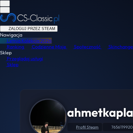
ZALOGUJ PRZEZ STEAM
Nawigacja
Letnia Kolekcja
2026
Ranking
Codzienne Misje
Społeczność
Skinchange
Sklep
Przeglądaj usługi
Sklep
ahmetkapla
Profil Steam
765611992