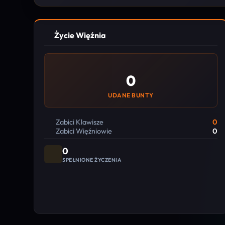
Życie Więźnia
0
UDANE BUNTY
Zabici Klawisze
0
Zabici Więźniowie
0
0
SPEŁNIONE ŻYCZENIA