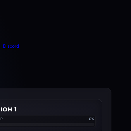
Discord
IOM 1
XP
0%