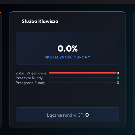
Służba Klawisza
0.0%
SKUTECZNOŚĆ OBRONY
Zabici Więźniowie
0
Przeżyte Rundy
0
Przegrane Rundy
0
0
Łącznie rund w CT: