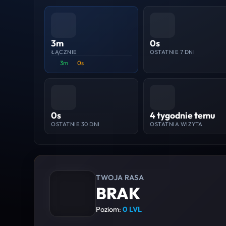
3m
0s
ŁĄCZNIE
OSTATNIE 7 DNI
3m
0s
0s
4 tygodnie temu
OSTATNIE 30 DNI
OSTATNIA WIZYTA
TWOJA RASA
BRAK
Poziom:
0 LVL