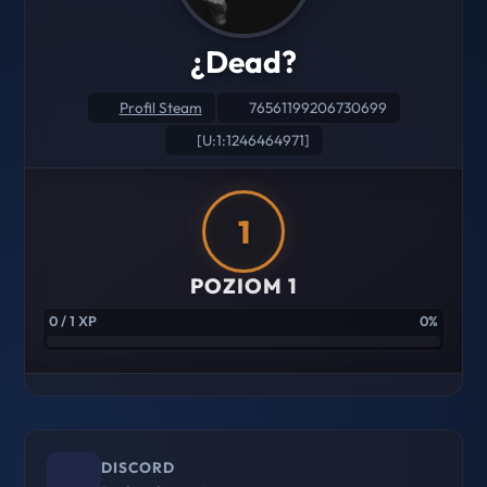
¿Dead?
Profil Steam
76561199206730699
[U:1:1246464971]
1
POZIOM 1
0 / 1 XP
0%
DISCORD