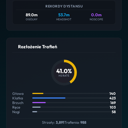
REKORDY DYSTANSU
89.0m
53.7m
0.0m
OGÓLNY
HEADSHOT
NOSCOPE
Rozłożenie Trafień
41.0%
HS RATE
Głowa
140
Klatka
423
Brzuch
169
Ręce
103
Nogi
58
Strzały:
3,891
Trafienia:
988