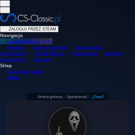
ZALOGUJ PRZEZ STEAM
Nawigacja
Letnia Kolekcja
2026
Ranking
Codzienne Misje
Społeczność
Skinchanger
Rynek Skinów
Przewodnik
Demka
Lista Banów
Discord
Sklep
Przeglądaj usługi
Sklep
Strona główna
/
Społeczność
/
¿Dead?