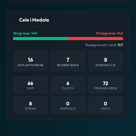
Cele i Medale
Wygrane: 149
Przegrane: 142
Rozegranych rund:
301
16
7
8
ZAPLANTOWANE
ROZBROJENIA
PODIUM (1-3)
66
6
72
MVP
CLUTCH
PIERWSZA KREW
8
0
0
STREAK
EKSPLOZJE
HOSTY