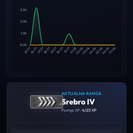
3.0h
2.0h
1.0h
0.0h
26.07
27.07
28.07
29.07
30.07
31.07
01.08
02.08
03.08
04.08
05.08
06.08
25.07
07.08
AKTUALNA RANGA
Srebro IV
Postęp XP:
4,123 XP