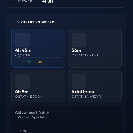
4FUN
SERWER
Czas na serwerze
4h 45m
56m
ŁĄCZNIE
OSTATNIE 7 DNI
4h 45m
0s
4h 9m
6 dni temu
OSTATNIE 30 DNI
OSTATNIA WIZYTA
Aktywność (14 dni)
W grze
Spectator
4.0h