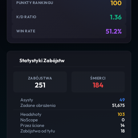
100
PUNKTY RANKINGU
1.36
K/D RATIO
51.2%
WIN RATE
Statystyki Zabójstw
ZABÓJSTWA
ŚMIERCI
251
184
Asysty
49
Zadane obrażenia
51,675
Headshoty
103
NoScope
0
Przez ściane
14
Zabójstwa od tyłu
18