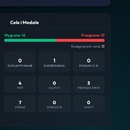
Cele i Medale
Wygrane: 16
Przegrane: 15
Rozegranych rund:
31
0
1
0
ZAPLANTOWANE
ROZBROJENIA
PODIUM (1-3)
4
0
3
MVP
CLUTCH
PIERWSZA KREW
7
0
0
STREAK
EKSPLOZJE
HOSTY