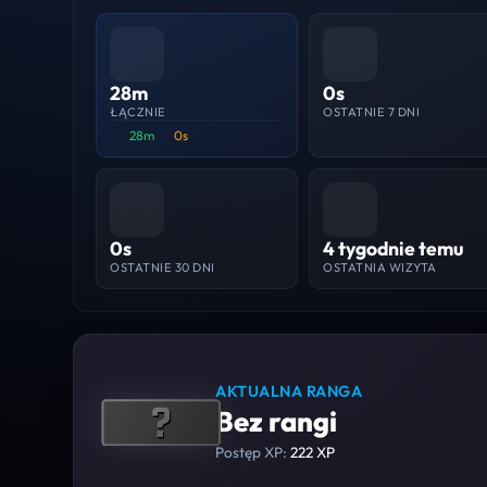
28m
0s
ŁĄCZNIE
OSTATNIE 7 DNI
28m
0s
0s
4 tygodnie temu
OSTATNIE 30 DNI
OSTATNIA WIZYTA
AKTUALNA RANGA
Bez rangi
Postęp XP:
222 XP