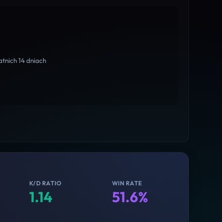
tnich 14 dniach
K/D RATIO
WIN RATE
1.14
51.6%