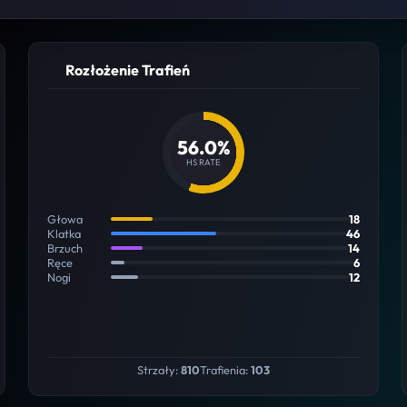
Rozłożenie Trafień
56.0%
HS RATE
Głowa
18
Klatka
46
Brzuch
14
Ręce
6
Nogi
12
Strzały:
810
Trafienia:
103