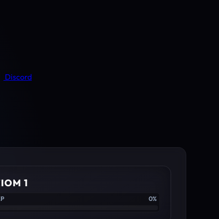
Discord
IOM 1
XP
0%