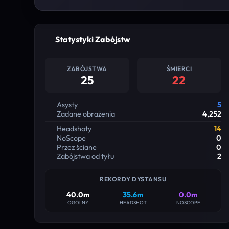
Statystyki Zabójstw
ZABÓJSTWA
ŚMIERCI
25
22
Asysty
5
Zadane obrażenia
4,252
Headshoty
14
NoScope
0
Przez ściane
0
Zabójstwa od tyłu
2
REKORDY DYSTANSU
40.0m
35.6m
0.0m
OGÓLNY
HEADSHOT
NOSCOPE