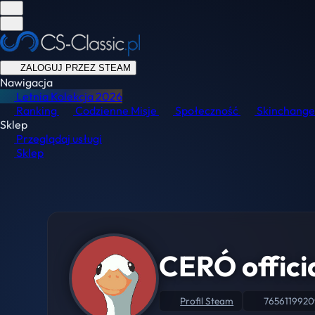
ZALOGUJ PRZEZ STEAM
Nawigacja
Letnia Kolekcja
2026
Ranking
Codzienne Misje
Społeczność
Skinchange
Sklep
Przeglądaj usługi
Sklep
CERÓ offici
Profil Steam
765611992