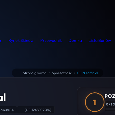
r
Rynek Skinów
Przewodnik
Demka
Lista Banów
Strona główna
Społeczność
CERÓ official
/
/
al
POZ
1
0 / 1 
09068014
[U:1:1248802286]