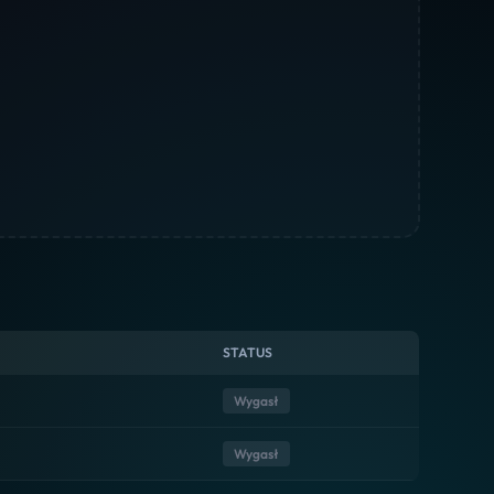
STATUS
Wygasł
Wygasł