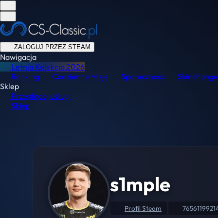
ZALOGUJ PRZEZ STEAM
Nawigacja
Letnia Kolekcja
2026
Ranking
Codzienne Misje
Społeczność
Skinchange
Sklep
Przeglądaj usługi
Sklep
s1mple
Profil Steam
7656119921