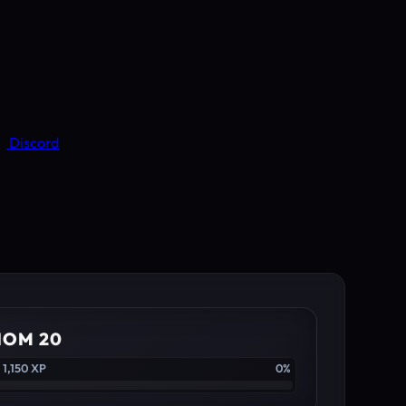
Discord
IOM 20
 1,150 XP
0%