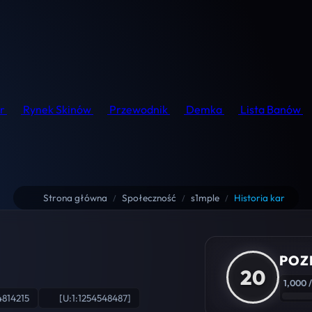
r
Rynek Skinów
Przewodnik
Demka
Lista Banów
Strona główna
Społeczność
s1mple
Historia kar
/
/
/
POZ
20
1,000 /
4814215
[U:1:1254548487]