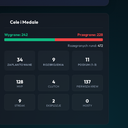
Cele i Medale
Wygrane: 242
Przegrane: 228
Rozegranych rund:
472
34
9
11
ZAPLANTOWANE
ROZBROJENIA
PODIUM (1-3)
128
4
137
MVP
CLUTCH
PIERWSZA KREW
9
2
0
STREAK
EKSPLOZJE
HOSTY