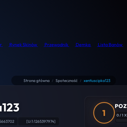
r
Rynek Skinów
Przewodnik
Demka
Lista Banów
Strona główna
Społeczność
xentiuscipka123
/
/
a123
POZ
1
0 / 1 
5663702
[U:1:1265397974]