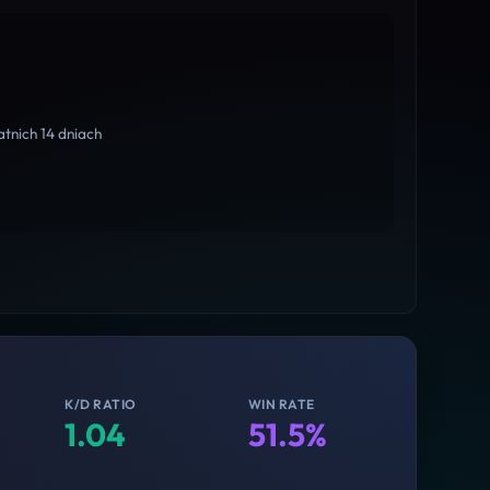
tnich 14 dniach
K/D RATIO
WIN RATE
1.04
51.5%