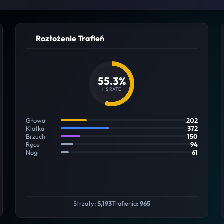
Rozłożenie Trafień
55.3%
HS RATE
Głowa
202
Klatka
372
Brzuch
150
Ręce
94
Nogi
61
Strzały:
5,193
Trafienia:
965