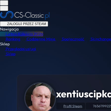
ZALOGUJ PRZEZ STEAM
Nawigacja
Letnia Kolekcja
2026
Ranking
Codzienne Misje
Społeczność
Skinchange
Sklep
Przeglądaj usługi
Sklep
xentiuscipk
Profil Steam
7656119922