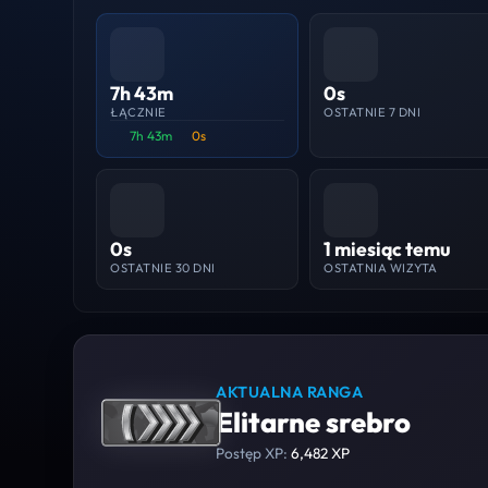
7h 43m
0s
ŁĄCZNIE
OSTATNIE 7 DNI
7h 43m
0s
0s
1 miesiąc temu
OSTATNIE 30 DNI
OSTATNIA WIZYTA
AKTUALNA RANGA
Elitarne srebro
Postęp XP:
6,482 XP