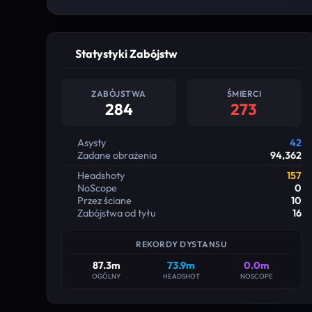
Statystyki Zabójstw
ZABÓJSTWA
ŚMIERCI
284
273
Asysty
42
Zadane obrażenia
94,362
Headshoty
157
NoScope
0
Przez ściane
10
Zabójstwa od tyłu
16
REKORDY DYSTANSU
87.3m
73.9m
0.0m
OGÓLNY
HEADSHOT
NOSCOPE