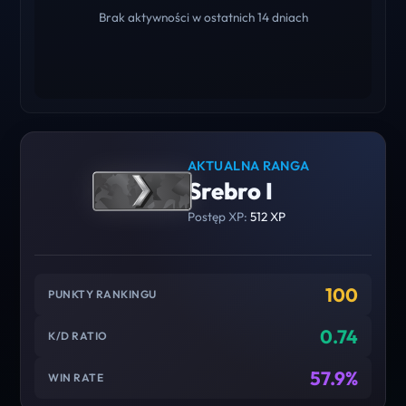
Brak aktywności w ostatnich 14 dniach
AKTUALNA RANGA
Srebro I
Postęp XP:
512 XP
100
PUNKTY RANKINGU
0.74
K/D RATIO
57.9%
WIN RATE