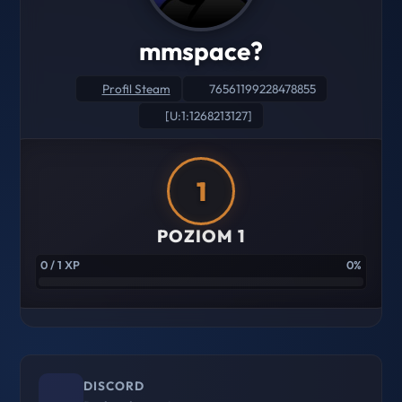
mmspace?
Profil Steam
76561199228478855
[U:1:1268213127]
1
POZIOM 1
0 / 1 XP
0%
DISCORD