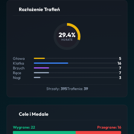
Rozłożenie Trafień
29.4%
HS RATE
Głowa
5
Klatka
16
Brzuch
7
Ręce
7
Nogi
3
Strzały:
395
Trafienia:
39
Cele i Medale
Wygrane: 22
Przegrane: 16