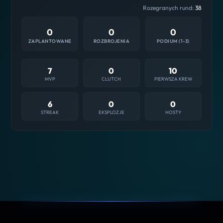
Rozegranych rund:
38
0
0
0
ZAPLANTOWANE
ROZBROJENIA
PODIUM (1-3)
7
0
10
MVP
CLUTCH
PIERWSZA KREW
6
0
0
STREAK
EKSPLOZJE
HOSTY