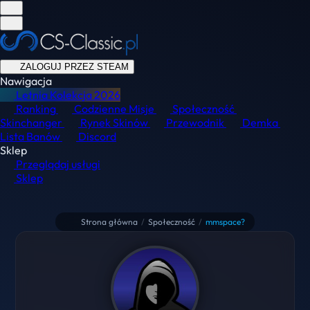
ZALOGUJ PRZEZ STEAM
Nawigacja
Letnia Kolekcja
2026
Ranking
Codzienne Misje
Społeczność
Skinchanger
Rynek Skinów
Przewodnik
Demka
Lista Banów
Discord
Sklep
Przeglądaj usługi
Sklep
Strona główna
/
Społeczność
/
mmspace?