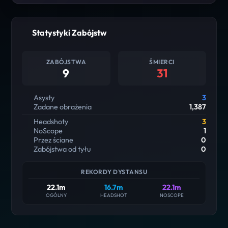
Statystyki Zabójstw
ZABÓJSTWA
ŚMIERCI
9
31
Asysty
3
Zadane obrażenia
1,387
Headshoty
3
NoScope
1
Przez ściane
0
Zabójstwa od tyłu
0
REKORDY DYSTANSU
22.1m
16.7m
22.1m
OGÓLNY
HEADSHOT
NOSCOPE