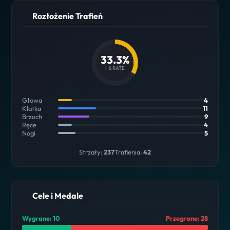
Rozłożenie Trafień
33.3%
HS RATE
Głowa
4
Klatka
11
Brzuch
9
Ręce
4
Nogi
5
Strzały:
237
Trafienia:
42
Cele i Medale
Wygrane: 10
Przegrane: 28