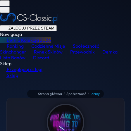
ZALOGUJ PRZEZ STEAM
Nawigacja
Letnia Kolekcja
2026
Ranking
Codzienne Misje
Społeczność
Skinchanger
Rynek Skinów
Przewodnik
Demka
Lista Banów
Discord
Sklep
Przeglądaj usługi
Sklep
Strona główna
/
Społeczność
/
.army