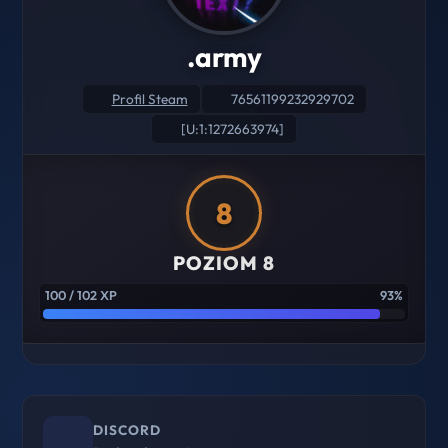
.army
Profil Steam
76561199232929702
[U:1:1272663974]
8
POZIOM 8
100 / 102 XP
93%
DISCORD