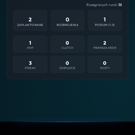
Rozegranych rund:
38
2
0
1
ZAPLANTOWANE
ROZBROJENIA
PODIUM (1-3)
1
0
2
MVP
CLUTCH
PIERWSZA KREW
3
0
0
STREAK
EKSPLOZJE
HOSTY