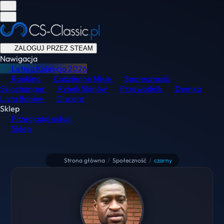
ZALOGUJ PRZEZ STEAM
Nawigacja
Letnia Kolekcja
2026
Ranking
Codzienne Misje
Społeczność
Skinchanger
Rynek Skinów
Przewodnik
Demka
Lista Banów
Discord
Sklep
Przeglądaj usługi
Sklep
Strona główna
/
Społeczność
/
czarny