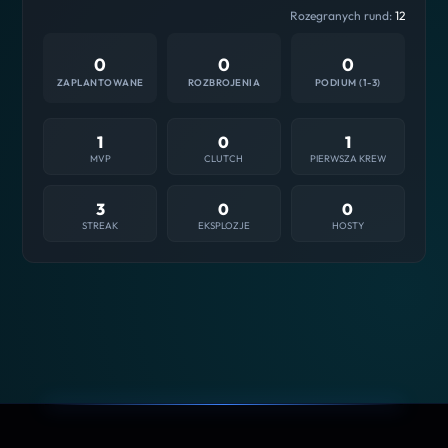
Rozegranych rund:
12
0
0
0
ZAPLANTOWANE
ROZBROJENIA
PODIUM (1-3)
1
0
1
MVP
CLUTCH
PIERWSZA KREW
3
0
0
STREAK
EKSPLOZJE
HOSTY