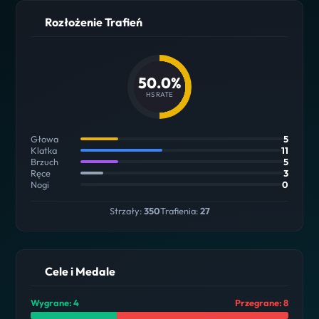
Rozłożenie Trafień
50.0%
HS RATE
Głowa
5
Klatka
11
Brzuch
5
Ręce
3
Nogi
0
Strzały:
350
Trafienia:
27
Cele i Medale
Wygrane: 4
Przegrane: 8