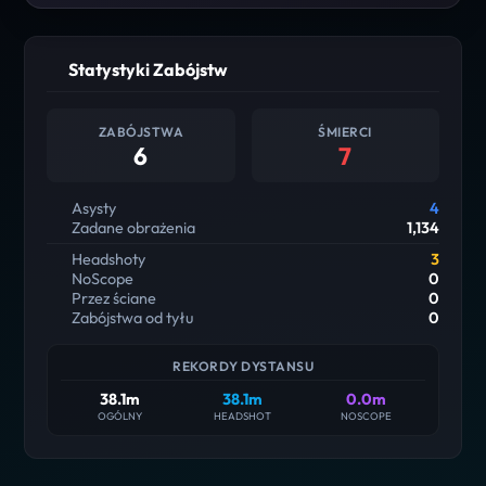
Statystyki Zabójstw
ZABÓJSTWA
ŚMIERCI
6
7
Asysty
4
Zadane obrażenia
1,134
Headshoty
3
NoScope
0
Przez ściane
0
Zabójstwa od tyłu
0
REKORDY DYSTANSU
38.1m
38.1m
0.0m
OGÓLNY
HEADSHOT
NOSCOPE