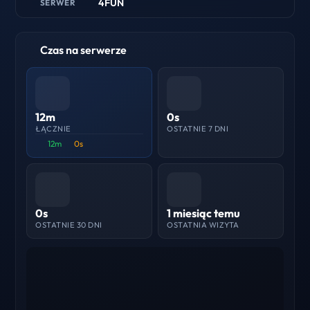
4FUN
SERWER
Czas na serwerze
12m
0s
ŁĄCZNIE
OSTATNIE 7 DNI
12m
0s
0s
1 miesiąc temu
OSTATNIE 30 DNI
OSTATNIA WIZYTA