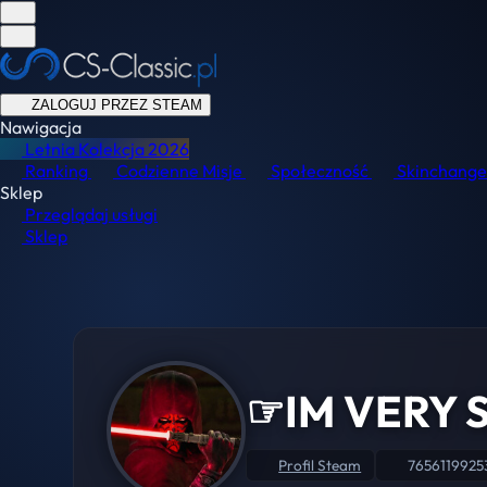
ZALOGUJ PRZEZ STEAM
Nawigacja
Letnia Kolekcja
2026
Ranking
Codzienne Misje
Społeczność
Skinchange
Sklep
Przeglądaj usługi
Sklep
☞IM VERY
Profil Steam
7656119925