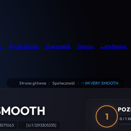
r
Rynek Skinów
Przewodnik
Demka
Lista Banów
Strona główna
Społeczność
☞IM VERY SMOOTH
/
/
 SMOOTH
POZ
1
0 / 1 X
3571063
[U:1:1293305335]