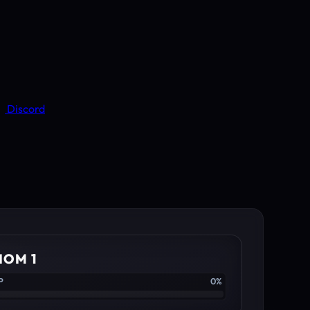
Discord
IOM 1
P
0%