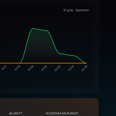
W grze
Spectator
31.07
01.08
02.08
03.08
04.08
05.08
06.08
BLUNTY
ROZEGRANE RUNDY