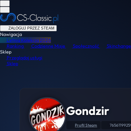
ZALOGUJ PRZEZ STEAM
Nawigacja
Letnia Kolekcja
2026
Ranking
Codzienne Misje
Społeczność
Skinchange
Sklep
Przeglądaj usługi
Sklep
Gondzir
Profil Steam
7656119925