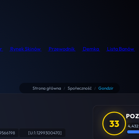
r
Rynek Skinów
Przewodnik
Demka
Lista Banów
Strona główna
Społeczność
Gondzir
/
/
POZ
33
4,432
9566198
[U:1:1299300470]