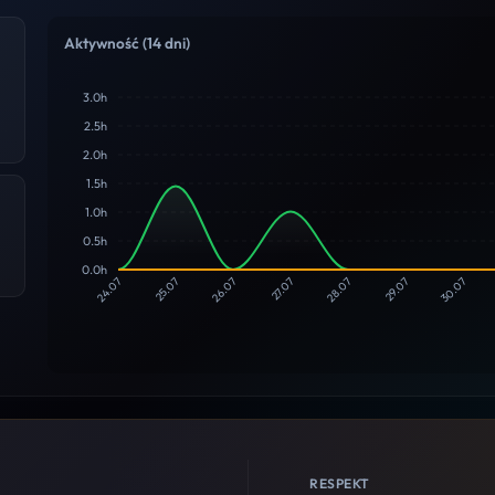
Aktywność (14 dni)
3.0h
2.5h
2.0h
1.5h
1.0h
0.5h
0.0h
24.07
25.07
26.07
27.07
28.07
29.07
30.07
RESPEKT