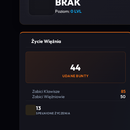
BRAK
Poziom:
0 LVL
Życie Więźnia
44
UDANE BUNTY
Zabici Klawisze
85
Zabici Więźniowie
50
13
SPEŁNIONE ŻYCZENIA