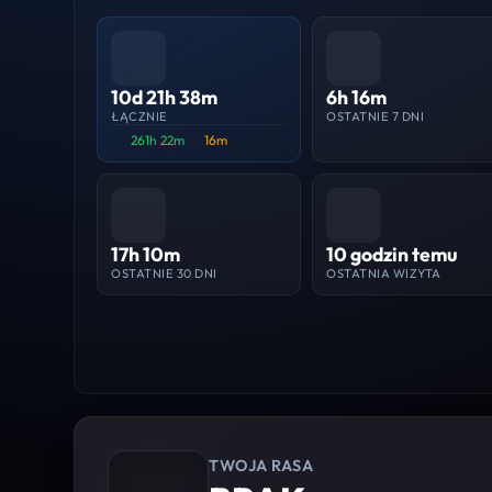
10d 21h 38m
6h 16m
ŁĄCZNIE
OSTATNIE 7 DNI
261h 22m
16m
17h 10m
10 godzin temu
OSTATNIE 30 DNI
OSTATNIA WIZYTA
TWOJA RASA