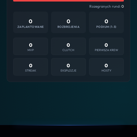
Rozegranych rund:
0
0
0
0
ZAPLANTOWANE
ROZBROJENIA
PODIUM (1-3)
0
0
0
MVP
CLUTCH
PIERWSZA KREW
0
0
0
STREAK
EKSPLOZJE
HOSTY