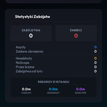
Statystyki Zabójstw
ZABÓJSTWA
ŚMIERCI
0
0
Asysty
0
Zadane obrażenia
0
Headshoty
0
NoScope
0
Przez ściane
0
Zabójstwa od tyłu
0
REKORDY DYSTANSU
0.0m
0.0m
0.0m
OGÓLNY
HEADSHOT
NOSCOPE