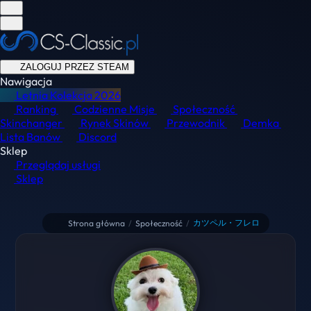
ZALOGUJ PRZEZ STEAM
Nawigacja
Letnia Kolekcja
2026
Ranking
Codzienne Misje
Społeczność
Skinchanger
Rynek Skinów
Przewodnik
Demka
Lista Banów
Discord
Sklep
Przeglądaj usługi
Sklep
カツペル・フレロ
Strona główna
/
Społeczność
/