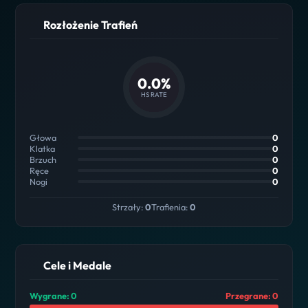
Rozłożenie Trafień
0.0%
HS RATE
Głowa
0
Klatka
0
Brzuch
0
Ręce
0
Nogi
0
Strzały:
0
Trafienia:
0
Cele i Medale
Wygrane: 0
Przegrane: 0