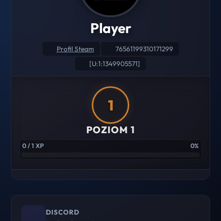
Player
Profil Steam
76561199310171299
[U:1:1349905571]
1
POZIOM 1
0 / 1 XP
0%
DISCORD