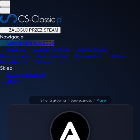
ZALOGUJ PRZEZ STEAM
Nawigacja
Letnia Kolekcja
2026
Ranking
Codzienne Misje
Społeczność
Skinchanger
Rynek Skinów
Przewodnik
Demka
Lista Banów
Discord
Sklep
Przeglądaj usługi
Sklep
Strona główna
/
Społeczność
/
Player