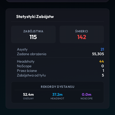
Statystyki Zabójstw
ZABÓJSTWA
ŚMIERCI
115
142
Asysty
21
Zadane obrażenia
55,305
Headshoty
44
NoScope
0
Przez ściane
1
Zabójstwa od tyłu
5
REKORDY DYSTANSU
52.4m
37.2m
0.0m
OGÓLNY
HEADSHOT
NOSCOPE