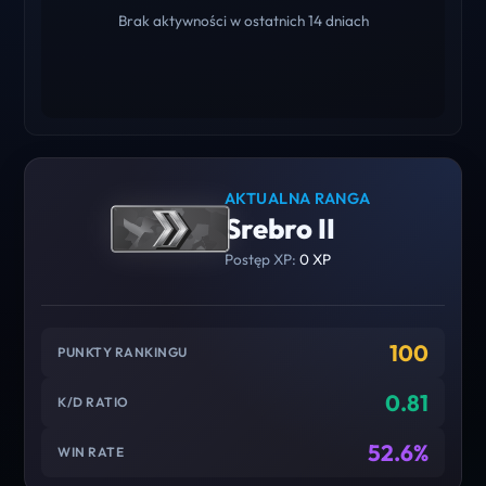
Brak aktywności w ostatnich 14 dniach
AKTUALNA RANGA
Srebro II
Postęp XP:
0 XP
100
PUNKTY RANKINGU
0.81
K/D RATIO
52.6%
WIN RATE