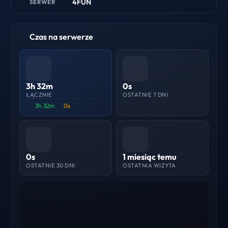
4FUN
SERWER
Czas na serwerze
3h 32m
0s
ŁĄCZNIE
OSTATNIE 7 DNI
3h 32m
0s
0s
1 miesiąc temu
OSTATNIE 30 DNI
OSTATNIA WIZYTA