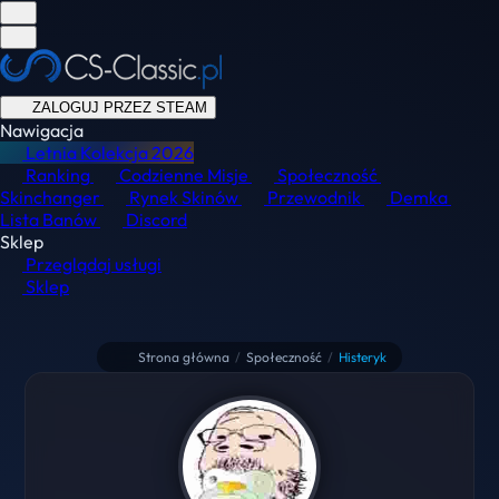
ZALOGUJ PRZEZ STEAM
Nawigacja
Letnia Kolekcja
2026
Ranking
Codzienne Misje
Społeczność
Skinchanger
Rynek Skinów
Przewodnik
Demka
Lista Banów
Discord
Sklep
Przeglądaj usługi
Sklep
Strona główna
/
Społeczność
/
Histeryk