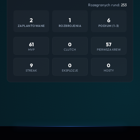
Rozegranych rund:
253
2
1
6
ZAPLANTOWANE
ROZBROJENIA
PODIUM (1-3)
61
0
57
MVP
CLUTCH
PIERWSZA KREW
9
0
0
STREAK
EKSPLOZJE
HOSTY