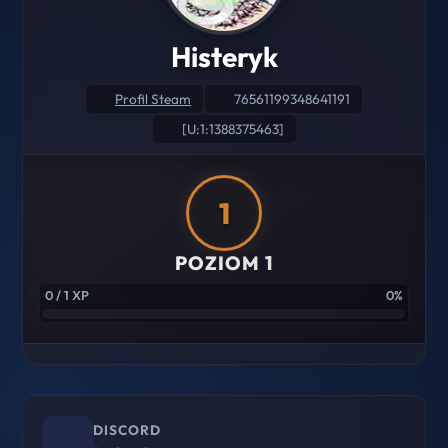
Histeryk
Profil Steam
76561199348641191
[U:1:1388375463]
1
POZIOM 1
0 / 1 XP
0%
DISCORD