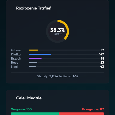
Rozłożenie Trafień
38.3%
HS RATE
Głowa
57
Klatka
147
Brzuch
81
Ręce
53
Nogi
43
Strzały:
2,024
Trafienia:
462
Cele i Medale
Wygrane: 130
Przegrane: 117