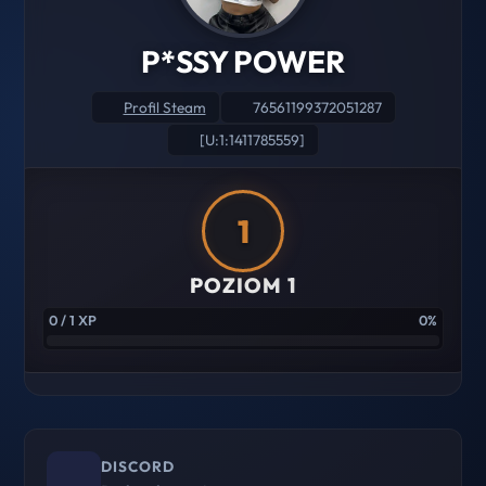
P*SSY POWER
Profil Steam
76561199372051287
[U:1:1411785559]
1
POZIOM 1
0 / 1 XP
0%
DISCORD