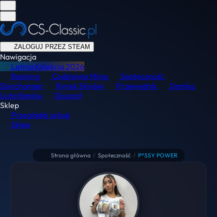
ZALOGUJ PRZEZ STEAM
Nawigacja
Letnia Kolekcja
2026
Ranking
Codzienne Misje
Społeczność
Skinchanger
Rynek Skinów
Przewodnik
Demka
Lista Banów
Discord
Sklep
Przeglądaj usługi
Sklep
Strona główna
/
Społeczność
/
P*SSY POWER