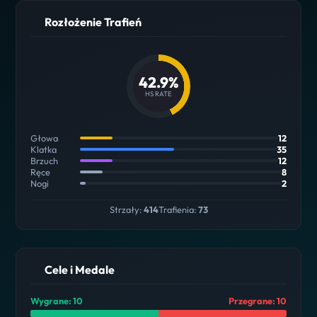
Rozłożenie Trafień
42.9%
HS RATE
Głowa
12
Klatka
35
Brzuch
12
Ręce
8
Nogi
2
Strzały:
414
Trafienia:
73
Cele i Medale
Wygrane: 10
Przegrane: 10