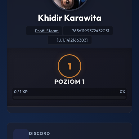
Khidir Karawita
Profil Steam
76561199372432031
[U:1:1412166303]
1
POZIOM 1
0 / 1 XP
0%
DISCORD