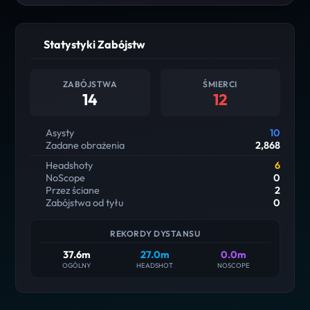
Statystyki Zabójstw
ZABÓJSTWA
ŚMIERCI
14
12
Asysty
10
Zadane obrażenia
2,868
Headshoty
6
NoScope
0
Przez ściane
2
Zabójstwa od tyłu
0
REKORDY DYSTANSU
37.6m
27.0m
0.0m
OGÓLNY
HEADSHOT
NOSCOPE