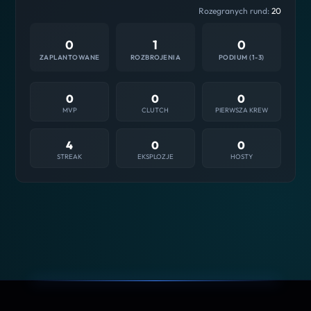
Rozegranych rund:
20
0
1
0
ZAPLANTOWANE
ROZBROJENIA
PODIUM (1-3)
0
0
0
MVP
CLUTCH
PIERWSZA KREW
4
0
0
STREAK
EKSPLOZJE
HOSTY