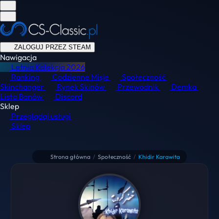
ZALOGUJ PRZEZ STEAM
Nawigacja
Letnia Kolekcja
2026
Ranking
Codzienne Misje
Społeczność
Skinchanger
Rynek Skinów
Przewodnik
Demka
Lista Banów
Discord
Sklep
Przeglądaj usługi
Sklep
Strona główna
/
Społeczność
/
Khidir Karawita