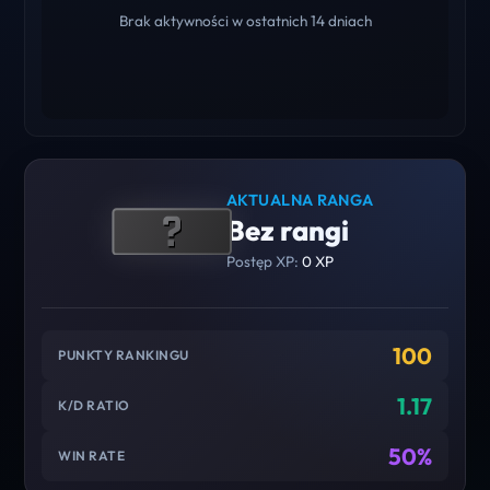
Brak aktywności w ostatnich 14 dniach
AKTUALNA RANGA
Bez rangi
Postęp XP:
0 XP
100
PUNKTY RANKINGU
1.17
K/D RATIO
50%
WIN RATE