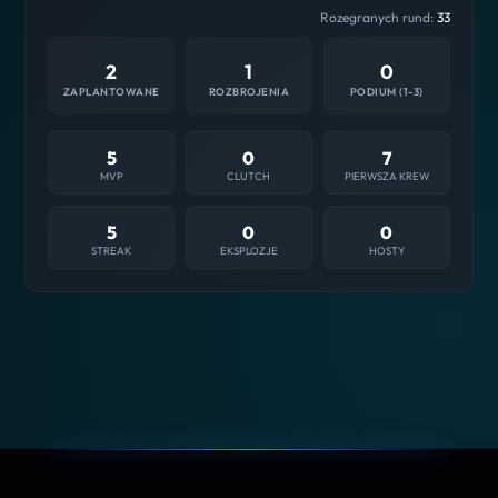
Rozegranych rund:
33
2
1
0
ZAPLANTOWANE
ROZBROJENIA
PODIUM (1-3)
5
0
7
MVP
CLUTCH
PIERWSZA KREW
5
0
0
STREAK
EKSPLOZJE
HOSTY