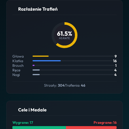
Rozłożenie Trafień
61.5%
HS RATE
Głowa
9
Klatka
16
Brzuch
1
Ręce
4
Nogi
4
Strzały:
304
Trafienia:
46
Cele i Medale
Wygrane: 17
Przegrane: 16