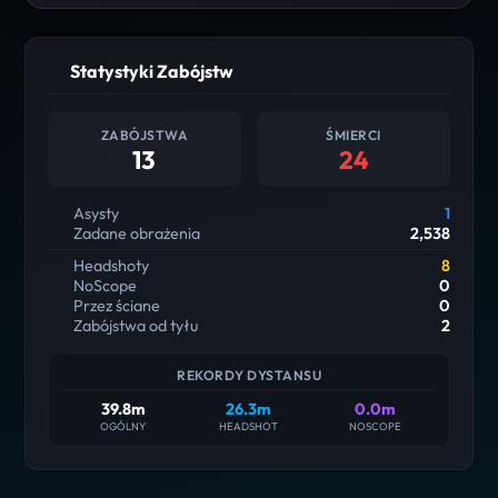
Statystyki Zabójstw
ZABÓJSTWA
ŚMIERCI
13
24
Asysty
1
Zadane obrażenia
2,538
Headshoty
8
NoScope
0
Przez ściane
0
Zabójstwa od tyłu
2
REKORDY DYSTANSU
39.8m
26.3m
0.0m
OGÓLNY
HEADSHOT
NOSCOPE