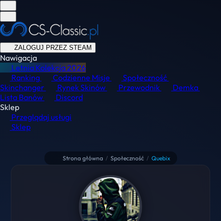
ZALOGUJ PRZEZ STEAM
Nawigacja
Letnia Kolekcja
2026
Ranking
Codzienne Misje
Społeczność
Skinchanger
Rynek Skinów
Przewodnik
Demka
Lista Banów
Discord
Sklep
Przeglądaj usługi
Sklep
Strona główna
/
Społeczność
/
Quebix