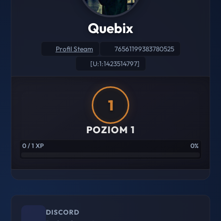
Quebix
Profil Steam
76561199383780525
[U:1:1423514797]
1
POZIOM 1
0 / 1 XP
0%
DISCORD