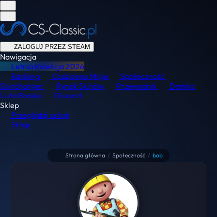
ZALOGUJ PRZEZ STEAM
Nawigacja
Letnia Kolekcja
2026
Ranking
Codzienne Misje
Społeczność
Skinchanger
Rynek Skinów
Przewodnik
Demka
Lista Banów
Discord
Sklep
Przeglądaj usługi
Sklep
Strona główna
/
Społeczność
/
bob