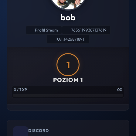
bob
Profil Steam
76561199387137619
[U:1:1426871891]
1
POZIOM 1
0 / 1 XP
0%
DISCORD