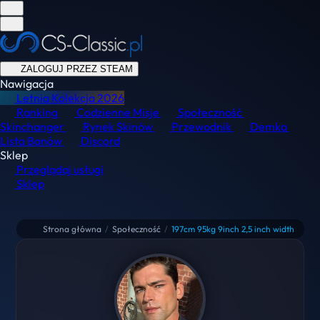
ZALOGUJ PRZEZ STEAM
Nawigacja
Letnia Kolekcja
2026
Ranking
Codzienne Misje
Społeczność
Skinchanger
Rynek Skinów
Przewodnik
Demka
Lista Banów
Discord
Sklep
Przeglądaj usługi
Sklep
Strona główna
/
Społeczność
/
197cm 95kg 9inch 2,5 inch width