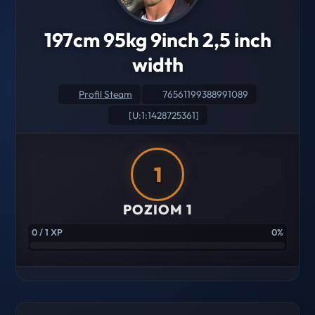
197cm 95kg 9inch 2,5 inch
width
Profil Steam
76561199388991089
[U:1:1428725361]
1
POZIOM 1
0 / 1 XP
0%