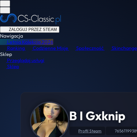
ZALOGUJ PRZEZ STEAM
Nawigacja
Letnia Kolekcja
2026
Ranking
Codzienne Misje
Społeczność
Skinchange
Sklep
Przeglądaj usługi
Sklep
B I Gxknip
Profil Steam
7656119938