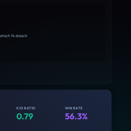
tnich 14 dniach
K/D RATIO
WIN RATE
0.79
56.3%