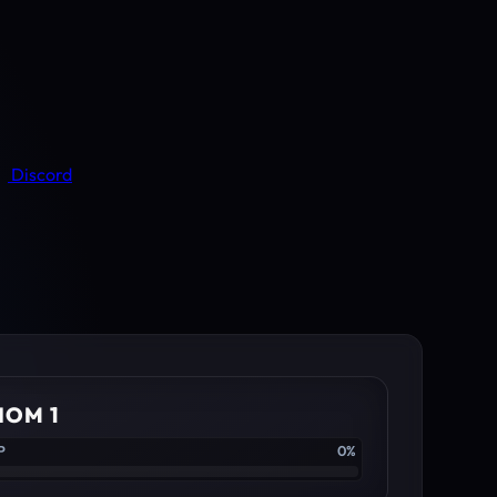
Discord
IOM 1
P
0%