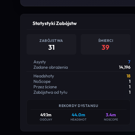
Statystyki Zabójstw
ZABÓJSTWA
ŚMIERCI
31
39
Asysty
7
Zadane obrażenia
14,196
Headshoty
18
NoScope
1
Przez ściane
1
Zabójstwa od tyłu
1
REKORDY DYSTANSU
49.1m
44.0m
3.4m
OGÓLNY
HEADSHOT
NOSCOPE