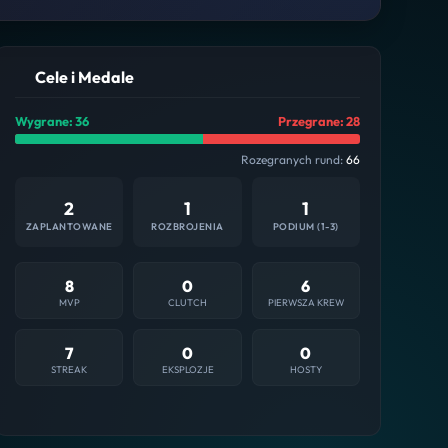
Cele i Medale
Wygrane: 36
Przegrane: 28
Rozegranych rund:
66
2
1
1
ZAPLANTOWANE
ROZBROJENIA
PODIUM (1-3)
8
0
6
MVP
CLUTCH
PIERWSZA KREW
7
0
0
STREAK
EKSPLOZJE
HOSTY