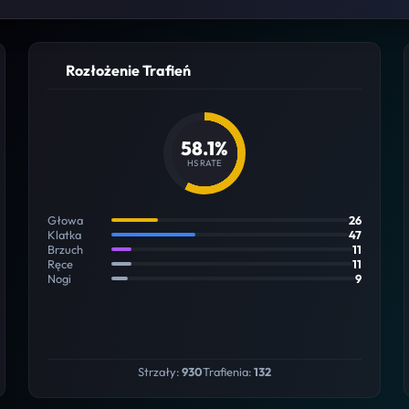
Rozłożenie Trafień
58.1%
HS RATE
Głowa
26
Klatka
47
Brzuch
11
Ręce
11
Nogi
9
Strzały:
930
Trafienia:
132