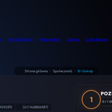
r
Rynek Skinów
Przewodnik
Demka
Lista Banów
Strona główna
Społeczność
B I Gxknip
/
/
POZ
1
0 / 1 X
9092315
[U:1:1428826587]