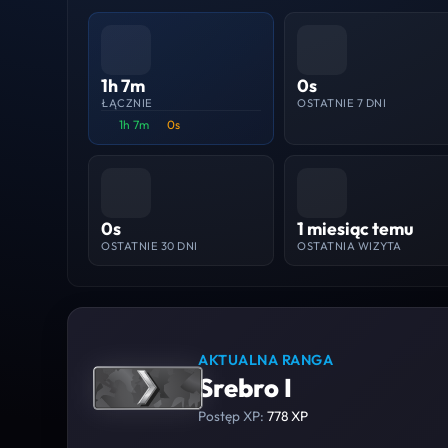
1h 7m
0s
ŁĄCZNIE
OSTATNIE 7 DNI
1h 7m
0s
0s
1 miesiąc temu
OSTATNIE 30 DNI
OSTATNIA WIZYTA
AKTUALNA RANGA
Srebro I
Postęp XP:
778 XP