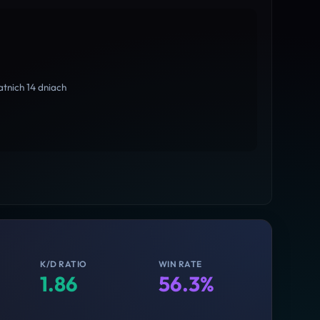
tnich 14 dniach
K/D RATIO
WIN RATE
1.86
56.3%