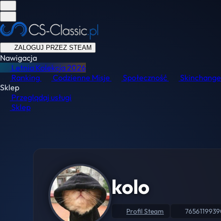
ZALOGUJ PRZEZ STEAM
Nawigacja
Letnia Kolekcja
2026
Ranking
Codzienne Misje
Społeczność
Skinchange
Sklep
Przeglądaj usługi
Sklep
kolo
Profil Steam
765611993