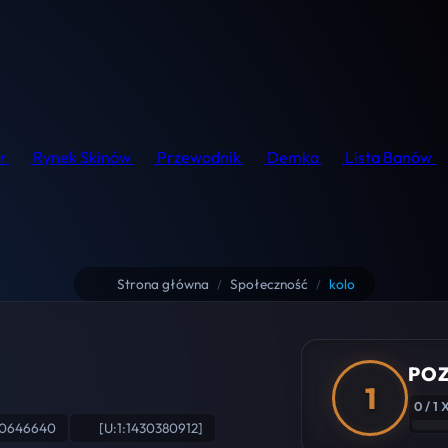
r
Rynek Skinów
Przewodnik
Demka
Lista Banów
Strona główna
Społeczność
kolo
/
/
POZ
1
0 / 1 
90646640
[U:1:1430380912]