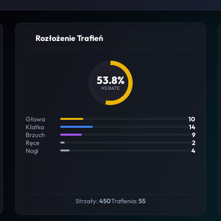
Rozłożenie Trafień
53.8%
HS RATE
Głowa
10
Klatka
14
Brzuch
9
Ręce
2
Nogi
4
Strzały:
450
Trafienia:
55