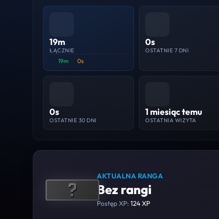
19m
0s
ŁĄCZNIE
OSTATNIE 7 DNI
19m
0s
0s
1 miesiąc temu
OSTATNIE 30 DNI
OSTATNIA WIZYTA
AKTUALNA RANGA
Bez rangi
Postęp XP:
124 XP