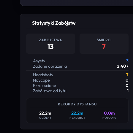
Statystyki Zabójstw
ZABÓJSTWA
ŚMIERCI
13
7
Asysty
3
Zadane obrażenia
2,407
Headshoty
7
NoScope
0
Przez ściane
0
Zabójstwa od tyłu
1
REKORDY DYSTANSU
22.2m
22.2m
0.0m
OGÓLNY
HEADSHOT
NOSCOPE