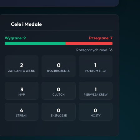
Cele i Medale
Wygrane: 9
Przegrane: 7
Rozegranych rund:
16
2
0
1
ZAPLANTOWANE
ROZBROJENIA
PODIUM (1-3)
3
0
1
MVP
CLUTCH
PIERWSZA KREW
4
0
0
STREAK
EKSPLOZJE
HOSTY