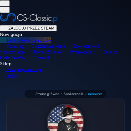
ZALOGUJ PRZEZ STEAM
Nawigacja
Letnia Kolekcja
2026
Ranking
Codzienne Misje
Społeczność
Skinchanger
Rynek Skinów
Przewodnik
Demka
Lista Banów
Discord
Sklep
Przeglądaj usługi
Sklep
Strona główna
/
Społeczność
/
neboures