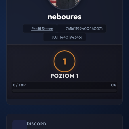
neboures
Profil Steam
76561199400460074
[U:1:1440194346]
1
POZIOM 1
0 / 1 XP
0%
DISCORD