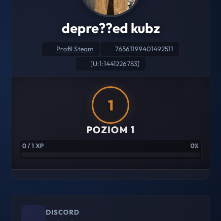
depre??ed kubz
Profil Steam
76561199401492511
[U:1:1441226783]
1
POZIOM 1
0 / 1 XP
0%
DISCORD