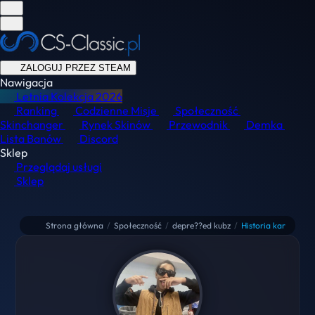
ZALOGUJ PRZEZ STEAM
Nawigacja
Letnia Kolekcja
2026
Ranking
Codzienne Misje
Społeczność
Skinchanger
Rynek Skinów
Przewodnik
Demka
Lista Banów
Discord
Sklep
Przeglądaj usługi
Sklep
Strona główna
/
Społeczność
/
depre??ed kubz
/
Historia kar