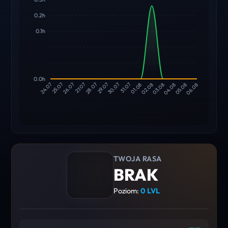
0.2h
0.1h
0.0h
25.07
26.07
27.07
28.07
29.07
30.07
31.07
01.08
02.08
03.08
04.08
05.08
24.07
06.08
TWOJA RASA
BRAK
Poziom:
0 LVL