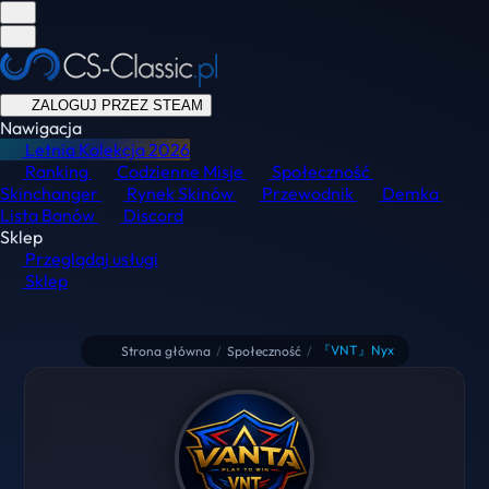
ZALOGUJ PRZEZ STEAM
Nawigacja
Letnia Kolekcja
2026
Ranking
Codzienne Misje
Społeczność
Skinchanger
Rynek Skinów
Przewodnik
Demka
Lista Banów
Discord
Sklep
Przeglądaj usługi
Sklep
『VNT』Nyx
Strona główna
/
Społeczność
/