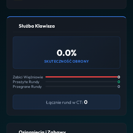
Służba Klawisza
0.0%
SKUTECZNOŚĆ OBRONY
Zabici Więźniowie
0
Przeżyte Rundy
0
Przegrane Rundy
0
0
Łącznie rund w CT:
Osiągnięcia i Zabawy