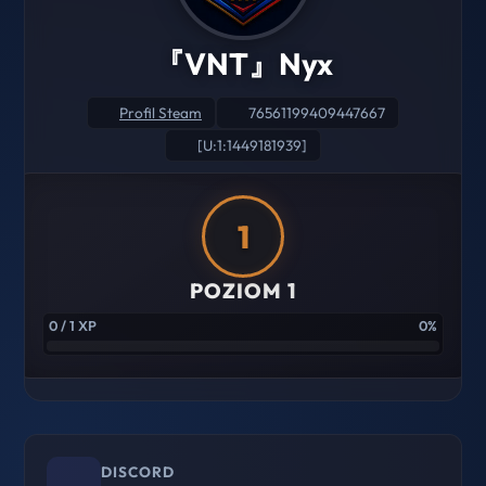
『VNT』Nyx
Profil Steam
76561199409447667
[U:1:1449181939]
1
POZIOM 1
0 / 1 XP
0%
DISCORD