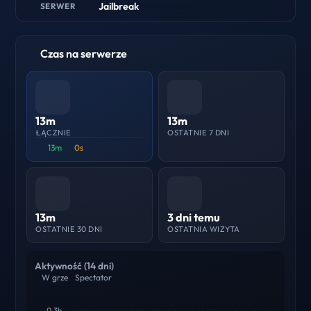
Jailbreak
SERWER
Czas na serwerze
13m
13m
ŁĄCZNIE
OSTATNIE 7 DNI
13m
0s
13m
3 dni temu
OSTATNIE 30 DNI
OSTATNIA WIZYTA
Aktywność (14 dni)
W grze
Spectator
0.3h