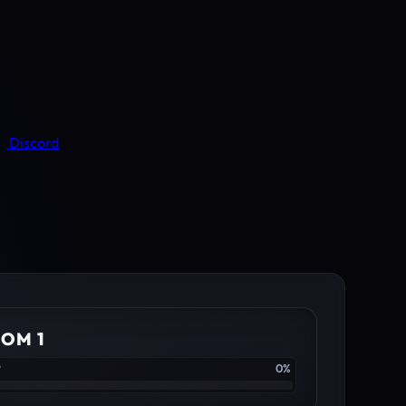
Discord
OM 1
P
0%