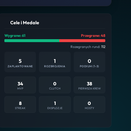
Cele i Medale
Wygrane: 61
Przegrane: 48
Rozegranych rund:
112
5
1
0
ZAPLANTOWANE
ROZBROJENIA
PODIUM (1-3)
34
0
38
MVP
CLUTCH
PIERWSZA KREW
8
1
0
STREAK
EKSPLOZJE
HOSTY