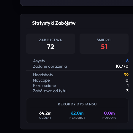
Statystyki Zabójstw
ZABÓJSTWA
ŚMIERCI
72
51
Asysty
6
Zadane obrażenia
10,770
Headshoty
39
NoScope
0
Przez ściane
1
Zabójstwa od tyłu
3
REKORDY DYSTANSU
64.2m
62.0m
0.0m
OGÓLNY
HEADSHOT
NOSCOPE