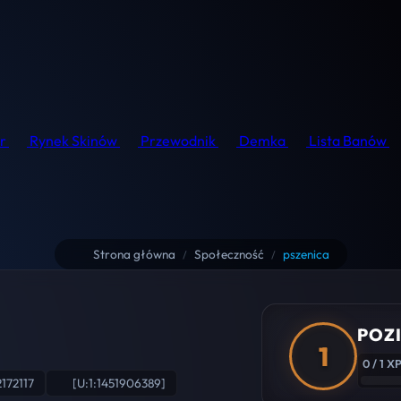
r
Rynek Skinów
Przewodnik
Demka
Lista Banów
Strona główna
Społeczność
pszenica
/
/
POZI
1
0 / 1 X
172117
[U:1:1451906389]