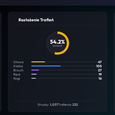
Rozłożenie Trafień
54.2%
HS RATE
Głowa
47
Klatka
105
Brzuch
27
Ręce
19
Nogi
16
Strzały:
1,037
Trafienia:
232