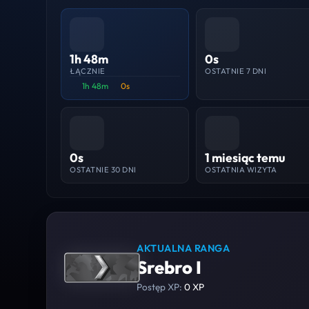
1h 48m
0s
ŁĄCZNIE
OSTATNIE 7 DNI
1h 48m
0s
0s
1 miesiąc temu
OSTATNIE 30 DNI
OSTATNIA WIZYTA
AKTUALNA RANGA
Srebro I
Postęp XP:
0 XP