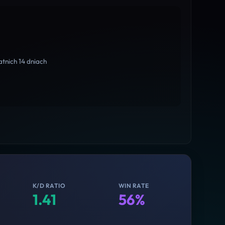
tnich 14 dniach
K/D RATIO
WIN RATE
1.41
56%