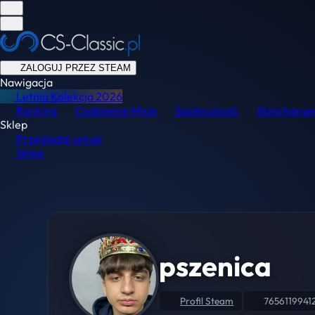
ZALOGUJ PRZEZ STEAM
Nawigacja
Letnia Kolekcja
2026
Ranking
Codzienne Misje
Społeczność
Skinchange
Sklep
Przeglądaj usługi
Sklep
pszenica
Profil Steam
76561199412