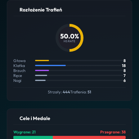
Rozłożenie Trafień
50.0%
HS RATE
Głowa
8
Klatka
18
Brzuch
8
Ręce
7
Nogi
6
Strzały:
444
Trafienia:
51
Cele i Medale
Wygrane: 21
Przegrane: 38