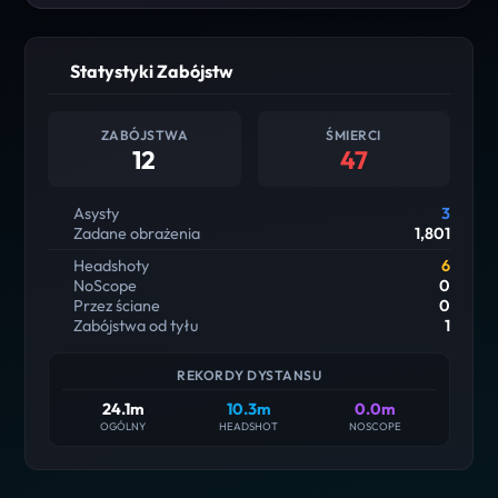
Statystyki Zabójstw
ZABÓJSTWA
ŚMIERCI
12
47
Asysty
3
Zadane obrażenia
1,801
Headshoty
6
NoScope
0
Przez ściane
0
Zabójstwa od tyłu
1
REKORDY DYSTANSU
24.1m
10.3m
0.0m
OGÓLNY
HEADSHOT
NOSCOPE