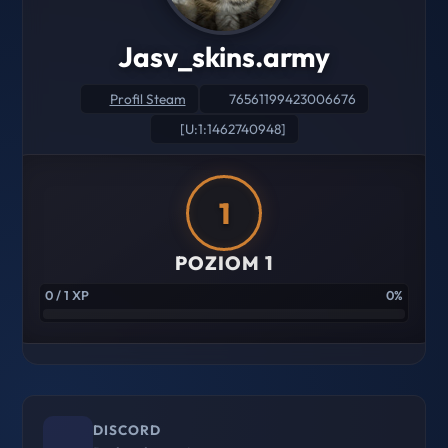
Jasv_skins.army
Profil Steam
76561199423006676
[U:1:1462740948]
1
POZIOM 1
0 / 1 XP
0%
DISCORD