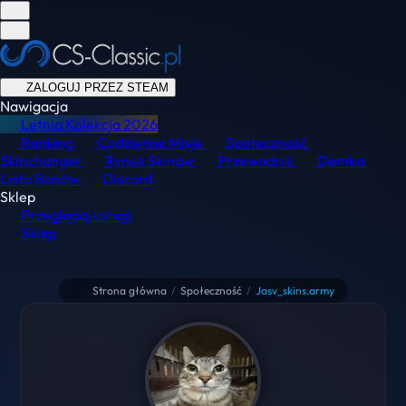
ZALOGUJ PRZEZ STEAM
Nawigacja
Letnia Kolekcja
2026
Ranking
Codzienne Misje
Społeczność
Skinchanger
Rynek Skinów
Przewodnik
Demka
Lista Banów
Discord
Sklep
Przeglądaj usługi
Sklep
Strona główna
/
Społeczność
/
Jasv_skins.army