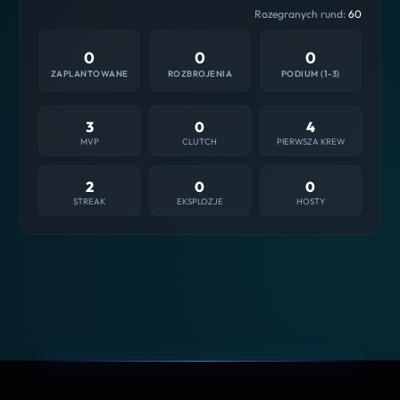
Rozegranych rund:
60
0
0
0
ZAPLANTOWANE
ROZBROJENIA
PODIUM (1-3)
3
0
4
MVP
CLUTCH
PIERWSZA KREW
2
0
0
STREAK
EKSPLOZJE
HOSTY