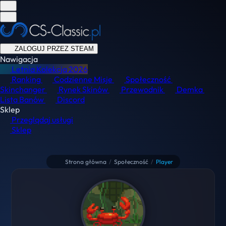
ZALOGUJ PRZEZ STEAM
Nawigacja
Letnia Kolekcja
2026
Ranking
Codzienne Misje
Społeczność
Skinchanger
Rynek Skinów
Przewodnik
Demka
Lista Banów
Discord
Sklep
Przeglądaj usługi
Sklep
Strona główna
/
Społeczność
/
Player