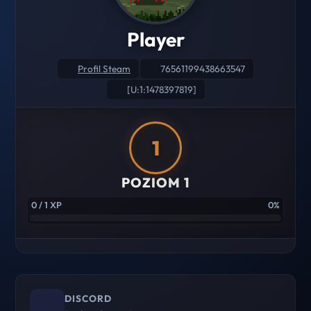
Player
Profil Steam
76561199438663547
[U:1:1478397819]
1
POZIOM 1
0 / 1 XP
0%
DISCORD