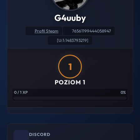
G4uuby
Profil Steam
76561199444058947
[U:1:1483793219]
1
POZIOM 1
0 / 1 XP
0%
DISCORD