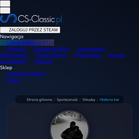
ZALOGUJ PRZEZ STEAM
Nawigacja
Letnia Kolekcja
2026
Ranking
Codzienne Misje
Społeczność
Skinchanger
Rynek Skinów
Przewodnik
Demka
Lista Banów
Discord
Sklep
Przeglądaj usługi
Sklep
Strona główna
/
Społeczność
/
G4uuby
/
Historia kar