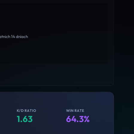
tnich 14 dniach
K/D RATIO
WIN RATE
1.63
64.3%