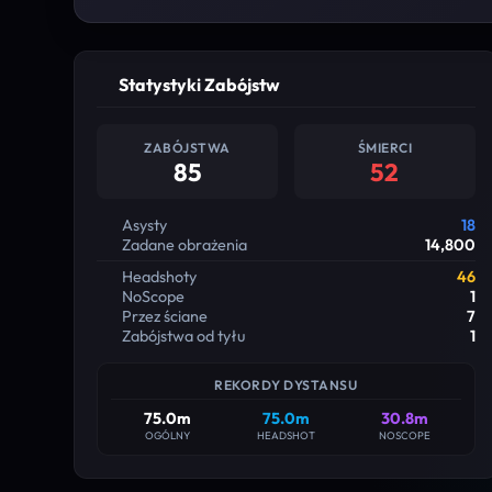
Statystyki Zabójstw
ZABÓJSTWA
ŚMIERCI
85
52
Asysty
18
Zadane obrażenia
14,800
Headshoty
46
NoScope
1
Przez ściane
7
Zabójstwa od tyłu
1
REKORDY DYSTANSU
75.0m
75.0m
30.8m
OGÓLNY
HEADSHOT
NOSCOPE