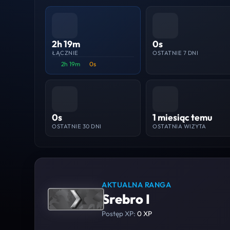
2h 19m
0s
ŁĄCZNIE
OSTATNIE 7 DNI
2h 19m
0s
0s
1 miesiąc temu
OSTATNIE 30 DNI
OSTATNIA WIZYTA
AKTUALNA RANGA
Srebro I
Postęp XP:
0 XP