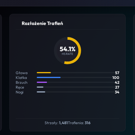
Rozłożenie Trafień
54.1%
HS RATE
Głowa
57
Klatka
100
Brzuch
42
Ręce
27
Nogi
34
Strzały:
1,481
Trafienia:
316