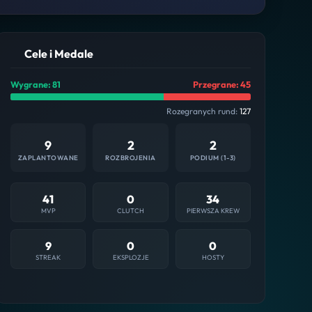
Cele i Medale
Wygrane: 81
Przegrane: 45
Rozegranych rund:
127
9
2
2
ZAPLANTOWANE
ROZBROJENIA
PODIUM (1-3)
41
0
34
MVP
CLUTCH
PIERWSZA KREW
9
0
0
STREAK
EKSPLOZJE
HOSTY