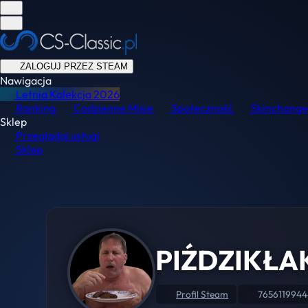
ZALOGUJ PRZEZ STEAM
Nawigacja
Letnia Kolekcja
2026
Ranking
Codzienne Misje
Społeczność
Skinchange
Sklep
Przeglądaj usługi
Sklep
PIŹDZIKŁA
Profil Steam
7656119944