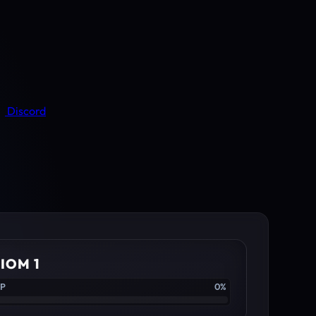
Discord
IOM 1
XP
0%