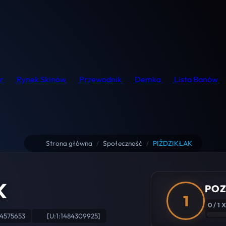
r
Rynek Skinów
Przewodnik
Demka
Lista Banów
Strona główna
Społeczność
PIŹDZIKŁAK
/
/
K
POZ
1
0 / 1 
4575653
[U:1:1484309925]