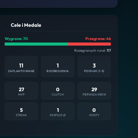
Cele i Medale
Wygrane: 70
Przegrane: 46
Rozegranych rund:
117
11
1
3
ZAPLANTOWANE
ROZBROJENIA
PODIUM (1-3)
27
0
29
MVP
CLUTCH
PIERWSZA KREW
5
1
0
STREAK
EKSPLOZJE
HOSTY