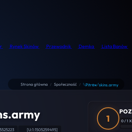
r
Rynek Skinów
Przewodnik
Demka
Lista Banów
Strona główna
Społeczność
/
/
𓆩Ꝑitrꝋӿ𓆪skins.army
ins.army
POZ
1
0 / 1 
5525223
[U:1:1505259495]