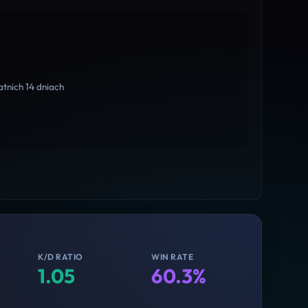
tnich 14 dniach
K/D RATIO
WIN RATE
1.05
60.3%