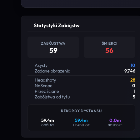
Statystyki Zabójstw
ZABÓJSTWA
ŚMIERCI
59
56
Asysty
10
Zadane obrażenia
9,746
Headshoty
28
NoScope
0
Przez ściane
1
Zabójstwa od tyłu
5
REKORDY DYSTANSU
59.4m
59.4m
0.0m
OGÓLNY
HEADSHOT
NOSCOPE