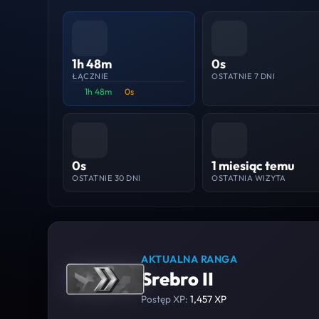
1h 48m
0s
ŁĄCZNIE
OSTATNIE 7 DNI
1h 48m
0s
0s
1 miesiąc temu
OSTATNIE 30 DNI
OSTATNIA WIZYTA
AKTUALNA RANGA
Srebro II
Postęp XP:
1,457 XP