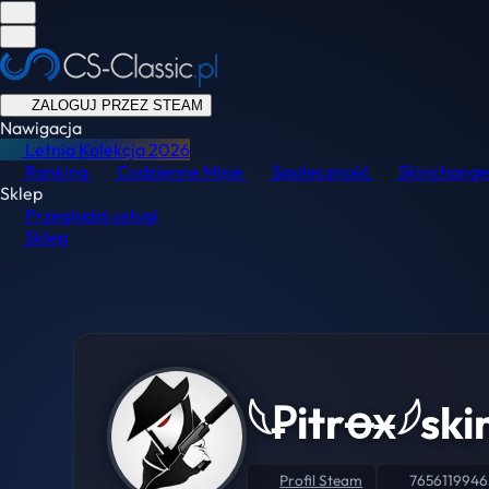
ZALOGUJ PRZEZ STEAM
Nawigacja
Letnia Kolekcja
2026
Ranking
Codzienne Misje
Społeczność
Skinchange
Sklep
Przeglądaj usługi
Sklep
𓆩Ꝑitrꝋӿ𓆪sk
Profil Steam
7656119946