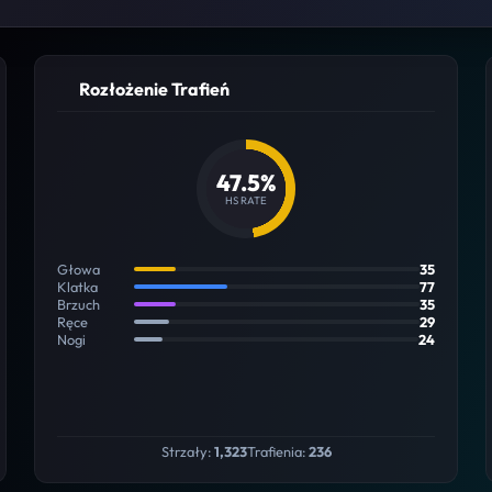
Rozłożenie Trafień
47.5%
HS RATE
Głowa
35
Klatka
77
Brzuch
35
Ręce
29
Nogi
24
Strzały:
1,323
Trafienia:
236