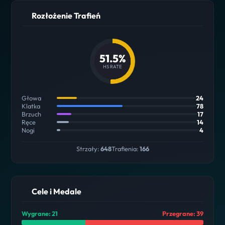
Rozłożenie Trafień
51.5%
HS RATE
Głowa
24
Klatka
78
Brzuch
17
Ręce
14
Nogi
4
Strzały:
648
Trafienia:
166
Cele i Medale
Wygrane: 21
Przegrane: 39