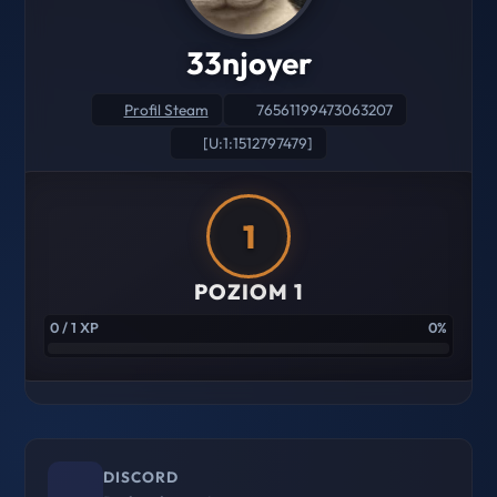
33njoyer
Profil Steam
76561199473063207
[U:1:1512797479]
1
POZIOM 1
0 / 1 XP
0%
DISCORD