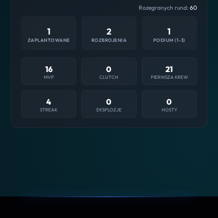
Rozegranych rund:
60
1
2
1
ZAPLANTOWANE
ROZBROJENIA
PODIUM (1-3)
16
0
21
MVP
CLUTCH
PIERWSZA KREW
4
0
0
STREAK
EKSPLOZJE
HOSTY