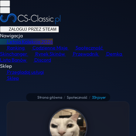
ZALOGUJ PRZEZ STEAM
Nawigacja
Letnia Kolekcja
2026
Ranking
Codzienne Misje
Społeczność
Skinchanger
Rynek Skinów
Przewodnik
Demka
Lista Banów
Discord
Sklep
Przeglądaj usługi
Sklep
Strona główna
/
Społeczność
/
33njoyer