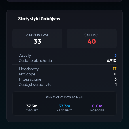
Statystyki Zabójstw
ZABÓJSTWA
ŚMIERCI
33
40
Asysty
3
Zadane obrażenia
6,910
Headshoty
17
NoScope
0
Przez ściane
3
Zabójstwa od tyłu
1
REKORDY DYSTANSU
37.3m
37.3m
0.0m
OGÓLNY
HEADSHOT
NOSCOPE