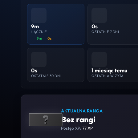
9m
0s
ŁĄCZNIE
OSTATNIE 7 DNI
9m
0s
0s
1 miesiąc temu
OSTATNIE 30 DNI
OSTATNIA WIZYTA
AKTUALNA RANGA
Bez rangi
Postęp XP:
77 XP