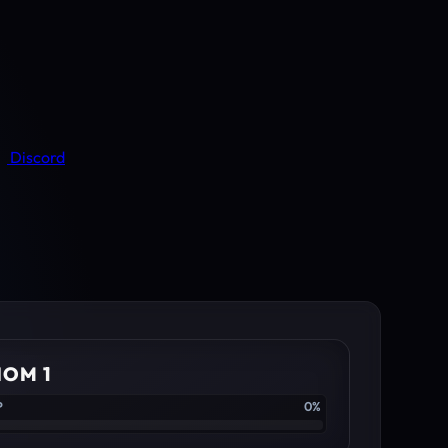
Discord
IOM 1
P
0%