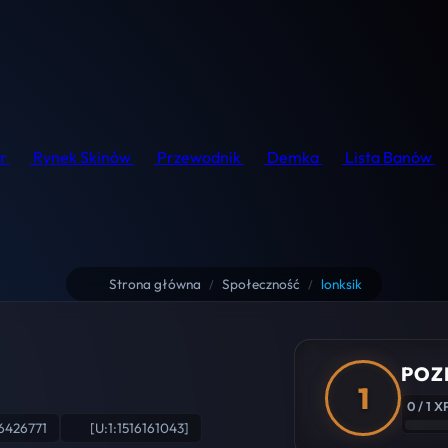
r
Rynek Skinów
Przewodnik
Demka
Lista Banów
Strona główna
Społeczność
lonksik
/
/
POZ
1
0 / 1 X
6426771
[U:1:1516161043]