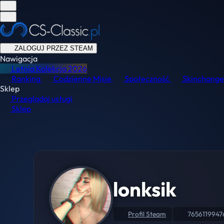
ZALOGUJ PRZEZ STEAM
Nawigacja
Letnia Kolekcja
2026
Ranking
Codzienne Misje
Społeczność
Skinchange
Sklep
Przeglądaj usługi
Sklep
lonksik
Profil Steam
7656119947