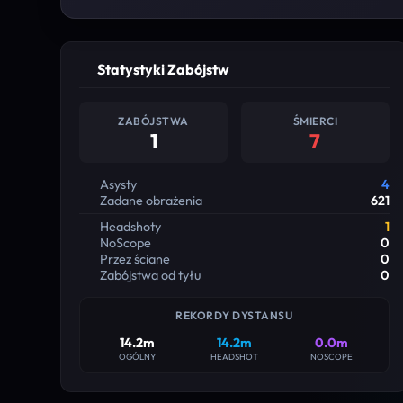
Statystyki Zabójstw
ZABÓJSTWA
ŚMIERCI
1
7
Asysty
4
Zadane obrażenia
621
Headshoty
1
NoScope
0
Przez ściane
0
Zabójstwa od tyłu
0
REKORDY DYSTANSU
14.2m
14.2m
0.0m
OGÓLNY
HEADSHOT
NOSCOPE