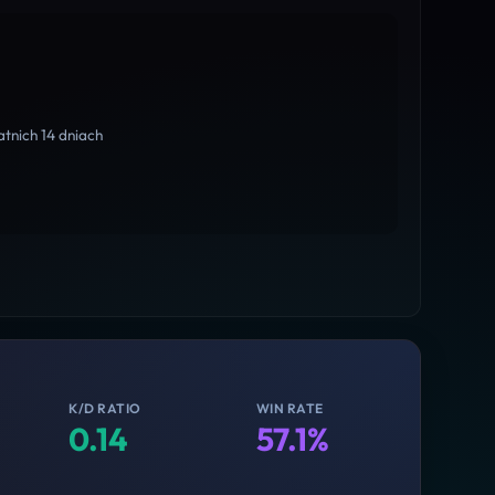
tnich 14 dniach
K/D RATIO
WIN RATE
0.14
57.1%