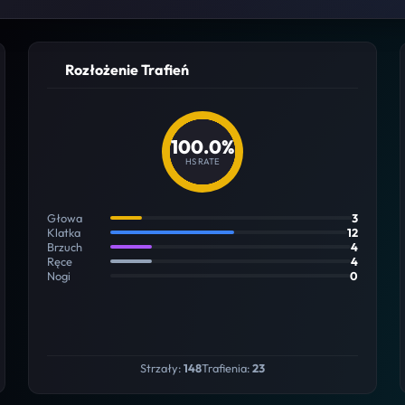
Rozłożenie Trafień
100.0%
HS RATE
Głowa
3
Klatka
12
Brzuch
4
Ręce
4
Nogi
0
Strzały:
148
Trafienia:
23