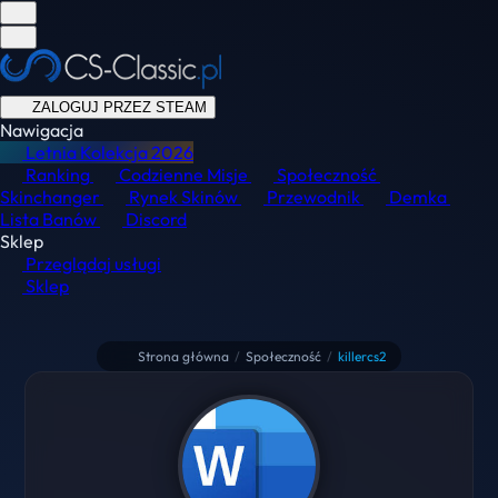
ZALOGUJ PRZEZ STEAM
Nawigacja
Letnia Kolekcja
2026
Ranking
Codzienne Misje
Społeczność
Skinchanger
Rynek Skinów
Przewodnik
Demka
Lista Banów
Discord
Sklep
Przeglądaj usługi
Sklep
Strona główna
/
Społeczność
/
killercs2