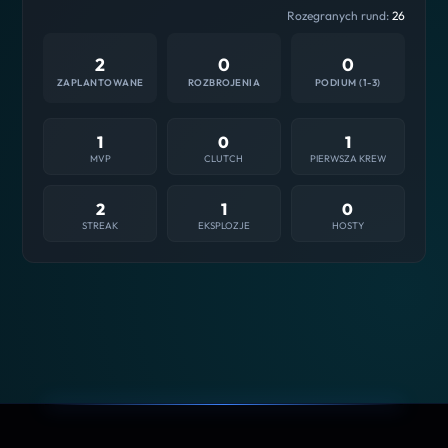
Rozegranych rund:
26
2
0
0
ZAPLANTOWANE
ROZBROJENIA
PODIUM (1-3)
1
0
1
MVP
CLUTCH
PIERWSZA KREW
2
1
0
STREAK
EKSPLOZJE
HOSTY