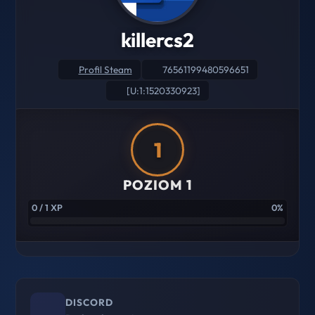
killercs2
Profil Steam
76561199480596651
[U:1:1520330923]
1
POZIOM 1
0 / 1 XP
0%
DISCORD