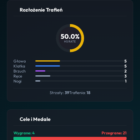
Rozłożenie Trafień
50.0%
HS RATE
Głowa
5
Klatka
5
Brzuch
2
Ręce
3
Nogi
1
Strzały:
39
Trafienia:
18
Cele i Medale
Wygrane: 4
Przegrane: 21