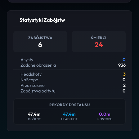
Statystyki Zabójstw
ZABÓJSTWA
ŚMIERCI
6
24
Asysty
0
Zadane obrażenia
936
Headshoty
3
NoScope
0
Przez ściane
2
Zabójstwa od tyłu
0
REKORDY DYSTANSU
47.4m
47.4m
0.0m
OGÓLNY
HEADSHOT
NOSCOPE