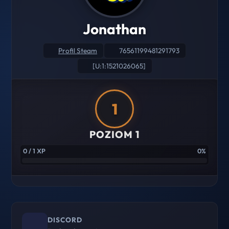
Jonathan
Profil Steam
76561199481291793
[U:1:1521026065]
1
POZIOM 1
0 / 1 XP
0%
DISCORD