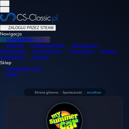
ZALOGUJ PRZEZ STEAM
Nawigacja
Letnia Kolekcja
2026
Ranking
Codzienne Misje
Społeczność
Skinchanger
Rynek Skinów
Przewodnik
Demka
Lista Banów
Discord
Sklep
Przeglądaj usługi
Sklep
Strona główna
/
Społeczność
/
Jonathan