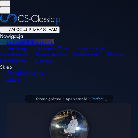
ZALOGUJ PRZEZ STEAM
Nawigacja
Letnia Kolekcja
2026
Ranking
Codzienne Misje
Społeczność
Skinchanger
Rynek Skinów
Przewodnik
Demka
Lista Banów
Discord
Sklep
Przeglądaj usługi
Sklep
Strona główna
/
Społeczność
/
Perfect-_-