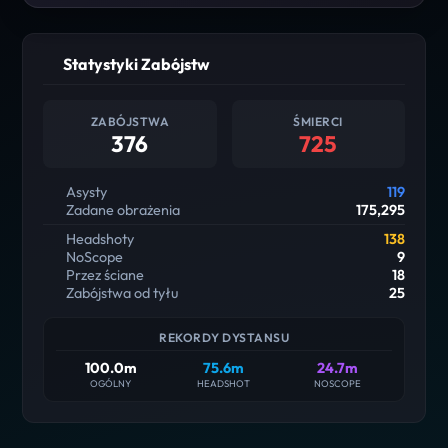
Statystyki Zabójstw
ZABÓJSTWA
ŚMIERCI
376
725
Asysty
119
Zadane obrażenia
175,295
Headshoty
138
NoScope
9
Przez ściane
18
Zabójstwa od tyłu
25
REKORDY DYSTANSU
100.0m
75.6m
24.7m
OGÓLNY
HEADSHOT
NOSCOPE