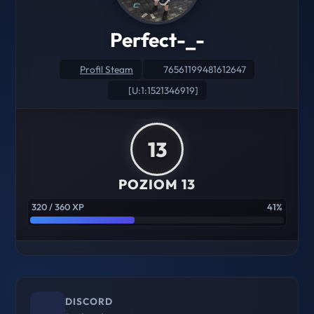
Perfect-_-
Profil Steam
76561199481612647
[U:1:1521346919]
13
POZIOM 13
320 / 360 XP
41%
DISCORD