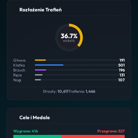
Rozłożenie Trafień
36.7%
HS RATE
Głowa
191
Klatka
501
Brzuch
196
Ręce
131
Nogi
107
Strzały:
10,611
Trafienia:
1,466
Cele i Medale
Wygrane: 416
Przegrane: 527