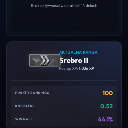
Brak aktywności w ostatnich 14 dniach
AKTUALNA RANGA
Srebro II
Postęp XP:
1,036 XP
100
PUNKTY RANKINGU
0.52
K/D RATIO
44.1%
WIN RATE