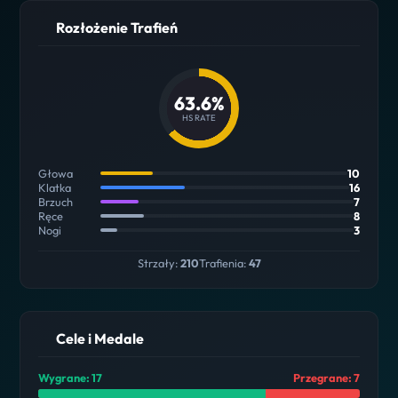
Rozłożenie Trafień
63.6%
HS RATE
Głowa
10
Klatka
16
Brzuch
7
Ręce
8
Nogi
3
Strzały:
210
Trafienia:
47
Cele i Medale
Wygrane: 17
Przegrane: 7