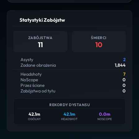
Statystyki Zabójstw
ZABÓJSTWA
ŚMIERCI
11
10
Asysty
2
Zadane obrażenia
1,844
Headshoty
7
NoScope
0
Przez ściane
0
Zabójstwa od tyłu
0
REKORDY DYSTANSU
42.1m
42.1m
0.0m
OGÓLNY
HEADSHOT
NOSCOPE