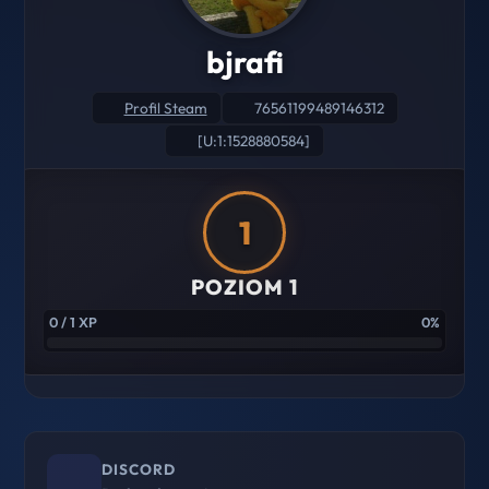
bjrafi
Profil Steam
76561199489146312
[U:1:1528880584]
1
POZIOM 1
0 / 1 XP
0%
DISCORD