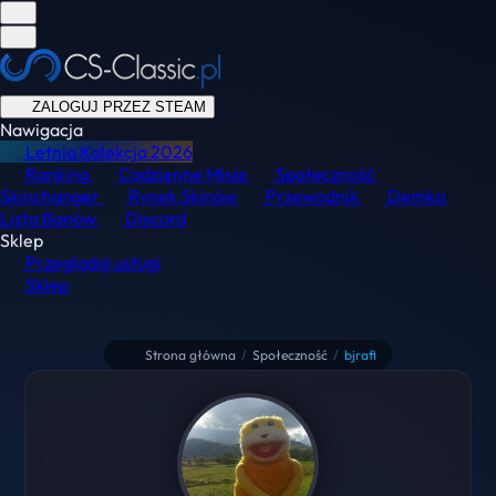
ZALOGUJ PRZEZ STEAM
Nawigacja
Letnia Kolekcja
2026
Ranking
Codzienne Misje
Społeczność
Skinchanger
Rynek Skinów
Przewodnik
Demka
Lista Banów
Discord
Sklep
Przeglądaj usługi
Sklep
Strona główna
/
Społeczność
/
bjrafi