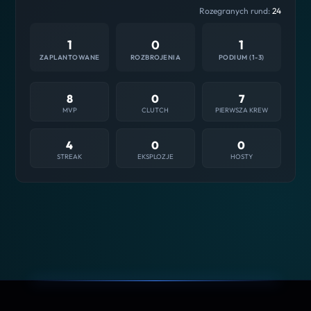
Rozegranych rund:
24
1
0
1
ZAPLANTOWANE
ROZBROJENIA
PODIUM (1-3)
8
0
7
MVP
CLUTCH
PIERWSZA KREW
4
0
0
STREAK
EKSPLOZJE
HOSTY