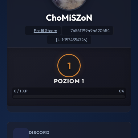
ChoMiSZoN
Profil Steam
76561199494620454
[U:1:1534354726]
1
POZIOM 1
0 / 1 XP
0%
DISCORD