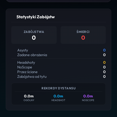
Statystyki Zabójstw
ZABÓJSTWA
ŚMIERCI
0
0
Asysty
0
Zadane obrażenia
0
Headshoty
0
NoScope
0
Przez ściane
0
Zabójstwa od tyłu
0
REKORDY DYSTANSU
0.0m
0.0m
0.0m
OGÓLNY
HEADSHOT
NOSCOPE