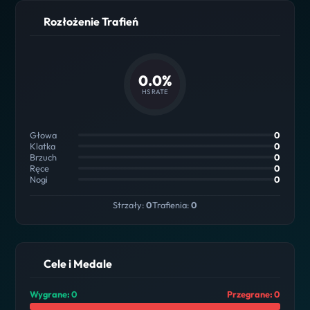
Rozłożenie Trafień
0.0%
HS RATE
Głowa
0
Klatka
0
Brzuch
0
Ręce
0
Nogi
0
Strzały:
0
Trafienia:
0
Cele i Medale
Wygrane: 0
Przegrane: 0