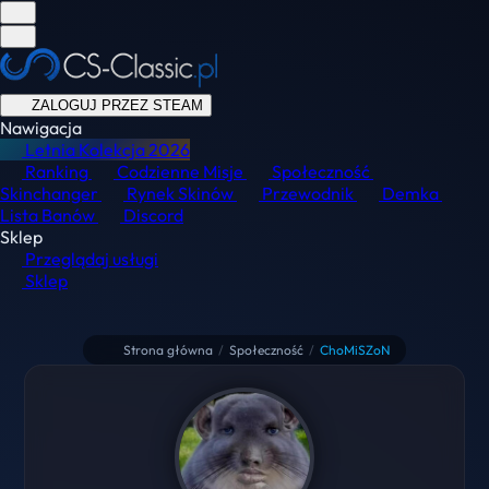
ZALOGUJ PRZEZ STEAM
Nawigacja
Letnia Kolekcja
2026
Ranking
Codzienne Misje
Społeczność
Skinchanger
Rynek Skinów
Przewodnik
Demka
Lista Banów
Discord
Sklep
Przeglądaj usługi
Sklep
Strona główna
/
Społeczność
/
ChoMiSZoN