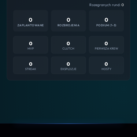
Rozegranych rund:
0
0
0
0
ZAPLANTOWANE
ROZBROJENIA
PODIUM (1-3)
0
0
0
MVP
CLUTCH
PIERWSZA KREW
0
0
0
STREAK
EKSPLOZJE
HOSTY