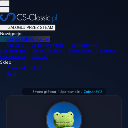
ZALOGUJ PRZEZ STEAM
Nawigacja
Letnia Kolekcja
2026
Ranking
Codzienne Misje
Społeczność
Skinchanger
Rynek Skinów
Przewodnik
Demka
Lista Banów
Discord
Sklep
Przeglądaj usługi
Sklep
Strona główna
/
Społeczność
/
Żabson5412