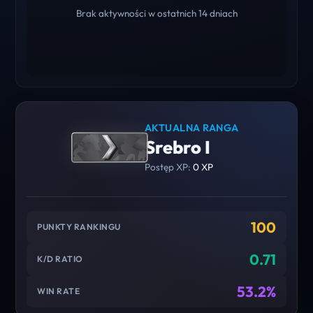
Brak aktywności w ostatnich 14 dniach
AKTUALNA RANGA
Srebro I
Postęp XP:
0 XP
100
PUNKTY RANKINGU
0.71
K/D RATIO
53.2%
WIN RATE