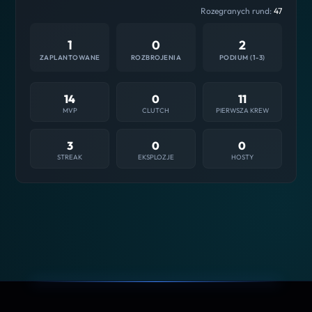
Rozegranych rund:
47
1
0
2
ZAPLANTOWANE
ROZBROJENIA
PODIUM (1-3)
14
0
11
MVP
CLUTCH
PIERWSZA KREW
3
0
0
STREAK
EKSPLOZJE
HOSTY