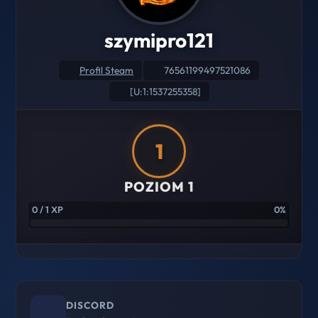
szymipro121
Profil Steam
76561199497521086
[U:1:1537255358]
1
POZIOM 1
0 / 1 XP
0%
DISCORD