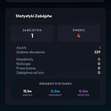
Statystyki Zabójstw
ZABÓJSTWA
ŚMIERCI
1
4
Asysty
1
Zadane obrażenia
229
Headshoty
0
NoScope
0
Przez ściane
0
Zabójstwa od tyłu
0
REKORDY DYSTANSU
15.1m
0.0m
0.0m
OGÓLNY
HEADSHOT
NOSCOPE