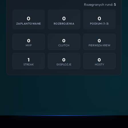
Rozegranych rund:
5
0
0
0
ZAPLANTOWANE
ROZBROJENIA
PODIUM (1-3)
0
0
0
MVP
CLUTCH
PIERWSZA KREW
1
0
0
STREAK
EKSPLOZJE
HOSTY