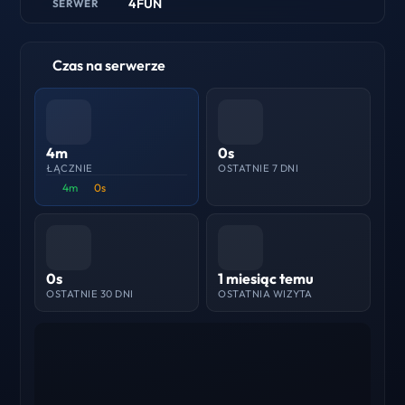
4FUN
SERWER
Czas na serwerze
4m
0s
ŁĄCZNIE
OSTATNIE 7 DNI
4m
0s
0s
1 miesiąc temu
OSTATNIE 30 DNI
OSTATNIA WIZYTA