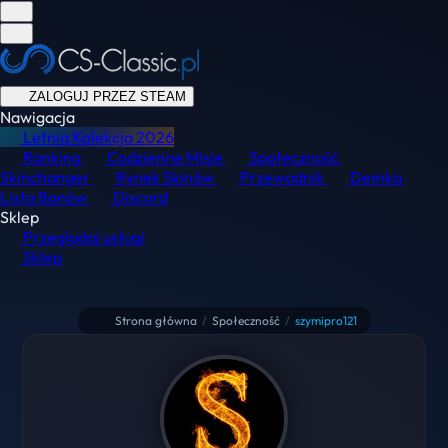
ZALOGUJ PRZEZ STEAM
Nawigacja
Letnia Kolekcja
2026
Ranking
Codzienne Misje
Społeczność
Skinchanger
Rynek Skinów
Przewodnik
Demka
Lista Banów
Discord
Sklep
Przeglądaj usługi
Sklep
Strona główna
/
Społeczność
/
szymipro121