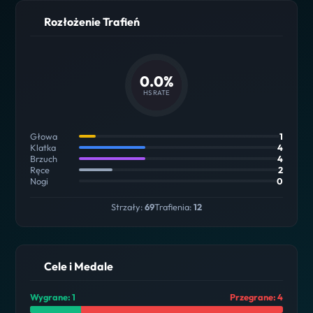
Rozłożenie Trafień
0.0%
HS RATE
Głowa
1
Klatka
4
Brzuch
4
Ręce
2
Nogi
0
Strzały:
69
Trafienia:
12
Cele i Medale
Wygrane: 1
Przegrane: 4