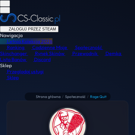
ZALOGUJ PRZEZ STEAM
Nawigacja
Letnia Kolekcja
2026
Ranking
Codzienne Misje
Społeczność
Skinchanger
Rynek Skinów
Przewodnik
Demka
Lista Banów
Discord
Sklep
Przeglądaj usługi
Sklep
Strona główna
/
Społeczność
/
Rage Quit