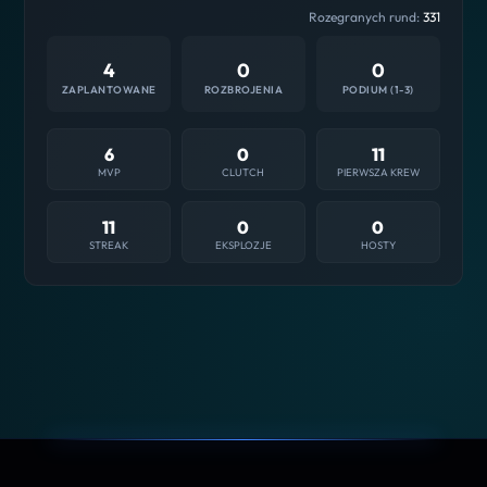
Rozegranych rund:
331
4
0
0
ZAPLANTOWANE
ROZBROJENIA
PODIUM (1-3)
6
0
11
MVP
CLUTCH
PIERWSZA KREW
11
0
0
STREAK
EKSPLOZJE
HOSTY