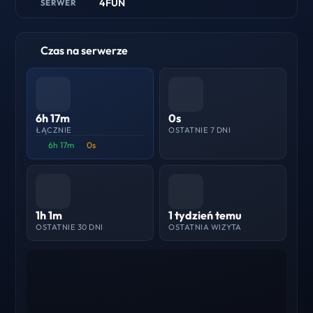
4FUN
SERWER
Czas na serwerze
6h 17m
0s
ŁĄCZNIE
OSTATNIE 7 DNI
6h 17m
0s
1h 1m
1 tydzień temu
OSTATNIE 30 DNI
OSTATNIA WIZYTA