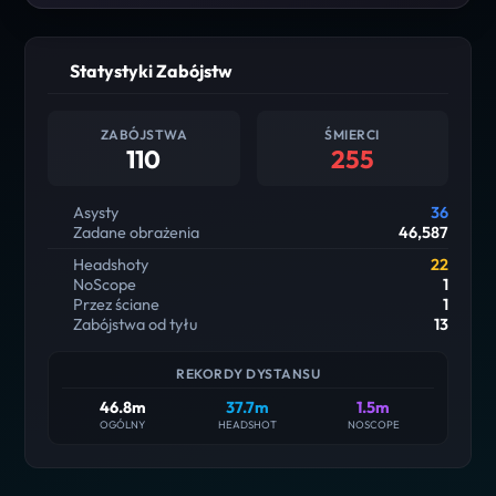
Statystyki Zabójstw
ZABÓJSTWA
ŚMIERCI
110
255
Asysty
36
Zadane obrażenia
46,587
Headshoty
22
NoScope
1
Przez ściane
1
Zabójstwa od tyłu
13
REKORDY DYSTANSU
46.8m
37.7m
1.5m
OGÓLNY
HEADSHOT
NOSCOPE