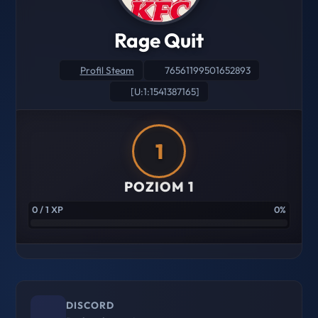
Rage Quit
Profil Steam
76561199501652893
[U:1:1541387165]
1
POZIOM 1
0 / 1 XP
0%
DISCORD