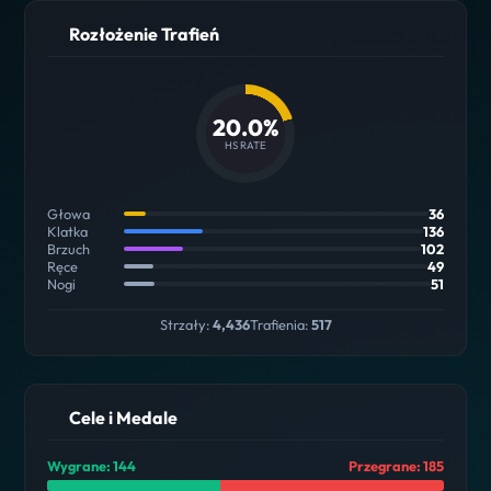
Rozłożenie Trafień
20.0%
HS RATE
Głowa
36
Klatka
136
Brzuch
102
Ręce
49
Nogi
51
Strzały:
4,436
Trafienia:
517
Cele i Medale
Wygrane: 144
Przegrane: 185