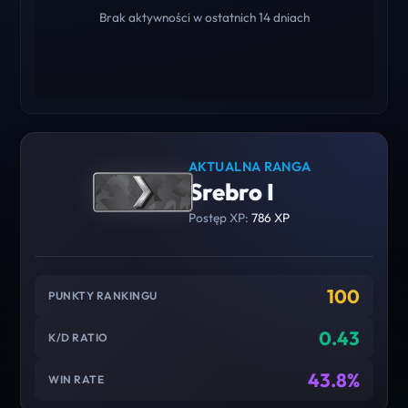
Brak aktywności w ostatnich 14 dniach
AKTUALNA RANGA
Srebro I
Postęp XP:
786 XP
100
PUNKTY RANKINGU
0.43
K/D RATIO
43.8%
WIN RATE