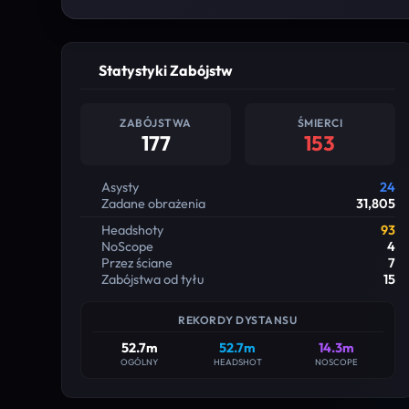
Statystyki Zabójstw
ZABÓJSTWA
ŚMIERCI
177
153
Asysty
24
Zadane obrażenia
31,805
Headshoty
93
NoScope
4
Przez ściane
7
Zabójstwa od tyłu
15
REKORDY DYSTANSU
52.7m
52.7m
14.3m
OGÓLNY
HEADSHOT
NOSCOPE