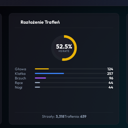
Rozłożenie Trafień
52.5%
HS RATE
Głowa
124
Klatka
257
Brzuch
96
Ręce
44
Nogi
44
Strzały:
3,318
Trafienia:
639