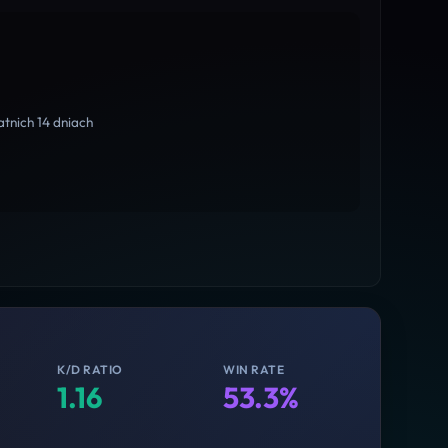
tnich 14 dniach
K/D RATIO
WIN RATE
1.16
53.3%