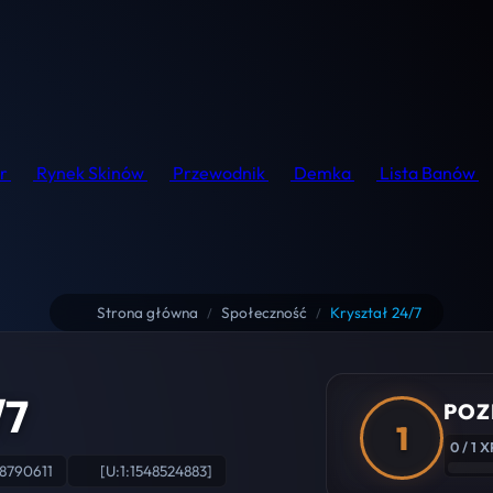
r
Rynek Skinów
Przewodnik
Demka
Lista Banów
Strona główna
Społeczność
Kryształ 24/7
/
/
/7
POZ
1
0 / 1 X
8790611
[U:1:1548524883]