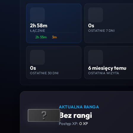
2h 58m
0s
ŁĄCZNIE
OSTATNIE 7 DNI
2h 55m
3m
0s
6 miesięcy temu
OSTATNIE 30 DNI
OSTATNIA WIZYTA
AKTUALNA RANGA
Bez rangi
Postęp XP:
0 XP