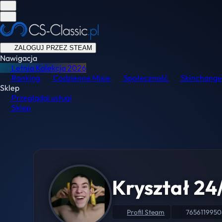
ZALOGUJ PRZEZ STEAM
Nawigacja
Letnia Kolekcja
2026
Ranking
Codzienne Misje
Społeczność
Skinchange
Sklep
Przeglądaj usługi
Sklep
Kryształ 24
Profil Steam
7656119950