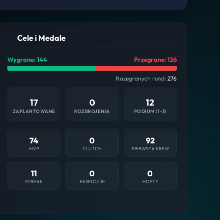
Cele i Medale
Wygrane: 144
Przegrane: 126
Rozegranych rund:
276
17
0
12
ZAPLANTOWANE
ROZBROJENIA
PODIUM (1-3)
74
0
92
MVP
CLUTCH
PIERWSZA KREW
11
0
0
STREAK
EKSPLOZJE
HOSTY