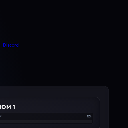
Discord
IOM 1
P
0%