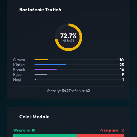
Rozłożenie Trafień
72.7%
HS RATE
Głowa
10
Klatka
23
Brzuch
16
Ręce
9
Nogi
1
Strzały:
342
Trafienia:
62
Cele i Medale
Wygrane: 18
Przegrane: 12