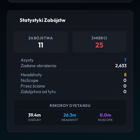
Statystyki Zabójstw
ZABÓJSTWA
ŚMIERCI
11
25
Asysty
7
Zadane obrażenia
2,633
Headshoty
8
NoScope
0
Przez ściane
0
Zabójstwa od tyłu
0
REKORDY DYSTANSU
39.4m
26.3m
0.0m
OGÓLNY
HEADSHOT
NOSCOPE