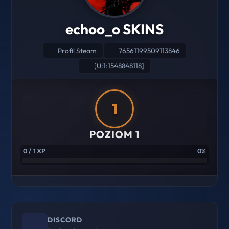
echoo_o SKINS
Profil Steam
76561199509113846
[U:1:1548848118]
1
POZIOM 1
0 / 1 XP
0%
DISCORD