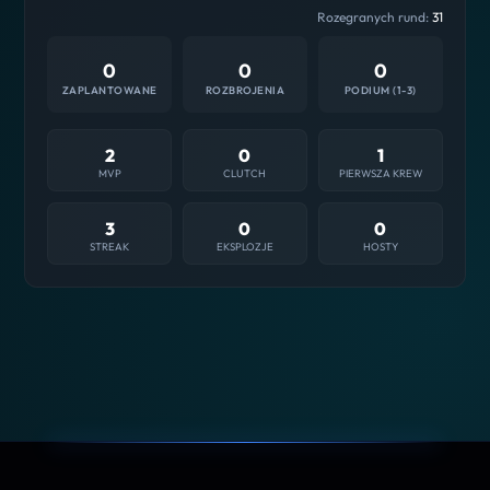
Rozegranych rund:
31
0
0
0
ZAPLANTOWANE
ROZBROJENIA
PODIUM (1-3)
2
0
1
MVP
CLUTCH
PIERWSZA KREW
3
0
0
STREAK
EKSPLOZJE
HOSTY