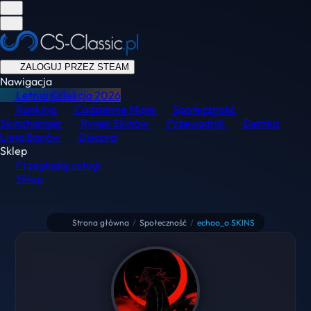
ZALOGUJ PRZEZ STEAM
Nawigacja
Letnia Kolekcja
2026
Ranking
Codzienne Misje
Społeczność
Skinchanger
Rynek Skinów
Przewodnik
Demka
Lista Banów
Discord
Sklep
Przeglądaj usługi
Sklep
Strona główna
/
Społeczność
/
echoo_o SKINS